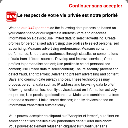
Continuer sans accepter
À LA UNE
Le respect de votre vie privée est notre priorité
9 août 2026
We and
our (447) partners
do the following data processing based on
Ardennes - Un homme alcoolisé percute un plot
your consent and/or our legitimate interest: Store and/or access
en béton
information on a device; Use limited data to select advertising; Create
profiles for personalised advertising; Use profiles to select personalised
advertising; Measure advertising performance; Measure content
performance; Understand audiences through statistics or combinations
of data from different sources; Develop and improve services; Create
7 août 2026
profiles to personalise content; Use profiles to select personalised
Ardennes - Fin des travaux sur la Rocade : retour
content; Use limited data to select content; Ensure security, prevent and
à la normale...
detect fraud, and fix errors; Deliver and present advertising and content;
Save and communicate privacy choices. These technologies may
process personal data such as IP address and browsing data to offer
following functionalities: Identify devices based on information actively
requested; Use precise geolocation data; Match and combine data from
7 août 2026
other data sources; Link different devices; Identify devices based on
Ardennes - Retour à la normale dans 48 heures
information transmitted automatically.
après une panne du...
Vous pouvez accepter en cliquant sur "Accepter et fermer", ou affiner en
sélectionnant les finalités et/ou partenaires dans "Gérer mes choix".
Vous pouvez également refuser en cliquant sur "Continuer sans