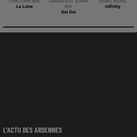
CHRISTOPHE MAE
SHAKIRA FEAT. BURNA
JAYMES YOUNG
La Lune
Infinity
BOY
Dai Dai
L'ACTU DES ARDENNES