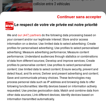
collision entre 3 véhicules
Continuer sans accepter
Le respect de votre vie privée est notre priorité
5 août 2026
Ardennes - Des Ardennais au casting du film «
Les Gendarmes »
We and
our (447) partners
do the following data processing based on
your consent and/or our legitimate interest: Store and/or access
information on a device; Use limited data to select advertising; Create
profiles for personalised advertising; Use profiles to select personalised
advertising; Measure advertising performance; Measure content
performance; Understand audiences through statistics or combinations
of data from different sources; Develop and improve services; Create
profiles to personalise content; Use profiles to select personalised
content; Use limited data to select content; Ensure security, prevent and
detect fraud, and fix errors; Deliver and present advertising and content;
TITRES DIFFUSÉS
Save and communicate privacy choices. These technologies may
process personal data such as IP address and browsing data to offer
following functionalities: Identify devices based on information actively
requested; Use precise geolocation data; Match and combine data from
16h57
16h57
16h53
16h53
16h47
16h47
other data sources; Link different devices; Identify devices based on
information transmitted automatically.