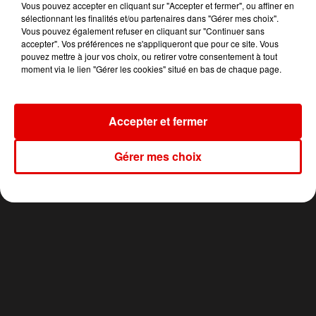
Vous pouvez accepter en cliquant sur "Accepter et fermer", ou affiner en
sélectionnant les finalités et/ou partenaires dans "Gérer mes choix".
Vous pouvez également refuser en cliquant sur "Continuer sans
accepter". Vos préférences ne s'appliqueront que pour ce site. Vous
ELLIOTT
NAIKA
ZAZIE
pouvez mettre à jour vos choix, ou retirer votre consentement à tout
On S'oubliera
One Track Mind
Je Suis Un Homme
moment via le lien "Gérer les cookies" situé en bas de chaque page.
Accepter et fermer
Gérer mes choix