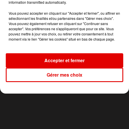
information transmitted automatically.
Vous pouvez accepter en cliquant sur "Accepter et fermer", ou affiner en
sélectionnant les finalités et/ou partenaires dans "Gérer mes choix".
13h00
13h00
12h57
12h57
12h54
12h54
Vous pouvez également refuser en cliquant sur "Continuer sans
accepter". Vos préférences ne s'appliqueront que pour ce site. Vous
pouvez mettre à jour vos choix, ou retirer votre consentement à tout
moment via le lien "Gérer les cookies" situé en bas de chaque page.
RIVIERA
ALEX WARREN
TAYC
Accepter et fermer
She Doesn't Mind
Fever Dream
Girlfriend
Gérer mes choix