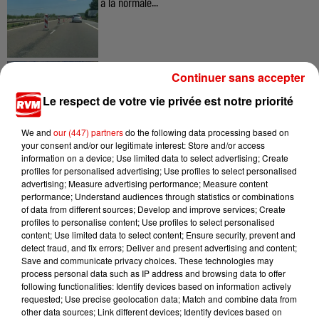
à la normale...
7 août 2026
Continuer sans accepter
Ardennes - Retour à la normale dans 48 heures
après une panne du...
Le respect de votre vie privée est notre priorité
We and
our (447) partners
do the following data processing based on
your consent and/or our legitimate interest: Store and/or access
information on a device; Use limited data to select advertising; Create
7 août 2026
profiles for personalised advertising; Use profiles to select personalised
Ardennes - Un réveil frais ce vendredi avant le
advertising; Measure advertising performance; Measure content
retour de la canicule
performance; Understand audiences through statistics or combinations
of data from different sources; Develop and improve services; Create
profiles to personalise content; Use profiles to select personalised
content; Use limited data to select content; Ensure security, prevent and
detect fraud, and fix errors; Deliver and present advertising and content;
Save and communicate privacy choices. These technologies may
process personal data such as IP address and browsing data to offer
following functionalities: Identify devices based on information actively
requested; Use precise geolocation data; Match and combine data from
other data sources; Link different devices; Identify devices based on
TITRES DIFFUSÉS