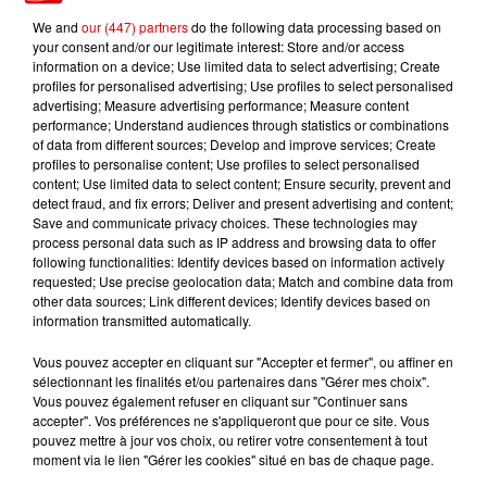
We and
our (447) partners
do the following data processing based on
your consent and/or our legitimate interest: Store and/or access
information on a device; Use limited data to select advertising; Create
profiles for personalised advertising; Use profiles to select personalised
TITRES DIFFUSÉS
advertising; Measure advertising performance; Measure content
performance; Understand audiences through statistics or combinations
of data from different sources; Develop and improve services; Create
profiles to personalise content; Use profiles to select personalised
content; Use limited data to select content; Ensure security, prevent and
7h14
7h14
7h10
7h10
7h07
7h07
detect fraud, and fix errors; Deliver and present advertising and content;
Save and communicate privacy choices. These technologies may
process personal data such as IP address and browsing data to offer
following functionalities: Identify devices based on information actively
requested; Use precise geolocation data; Match and combine data from
other data sources; Link different devices; Identify devices based on
information transmitted automatically.
TEDDY SWIMS
LAAM
SOUND OF LEGEND
Mr Know It All
Chanter Pour Ceux
San Francisco
Vous pouvez accepter en cliquant sur "Accepter et fermer", ou affiner en
sélectionnant les finalités et/ou partenaires dans "Gérer mes choix".
Vous pouvez également refuser en cliquant sur "Continuer sans
accepter". Vos préférences ne s'appliqueront que pour ce site. Vous
pouvez mettre à jour vos choix, ou retirer votre consentement à tout
moment via le lien "Gérer les cookies" situé en bas de chaque page.