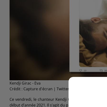
Kendji Girac - Eva
Crédit :
Capture d'écran | Twitter | Kendji Girac
Ce vendredi, le chanteur Kendji Girac vient de sorti
début d’année 2021. Il s’agit du premier extrait de son