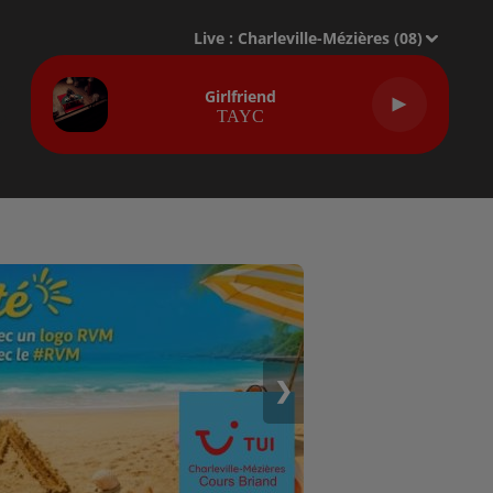
Live :
Charleville-Mézières (08)
Girlfriend
TAYC
❯