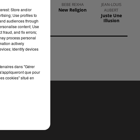
TAYC
BEBE REXHA
JEAN-LOUIS
ble
erest: Store and/or
Girlfriend
New Religion
AUBERT
tising; Use profiles to
Juste Une
Illusion
tand audiences through
personalise content; Use
 fraud, and fix errors;
 may process personal
mation actively
ick
vices; Identify devices
rtenaires dans "Gérer
s'appliqueront que pour
les cookies" situé en