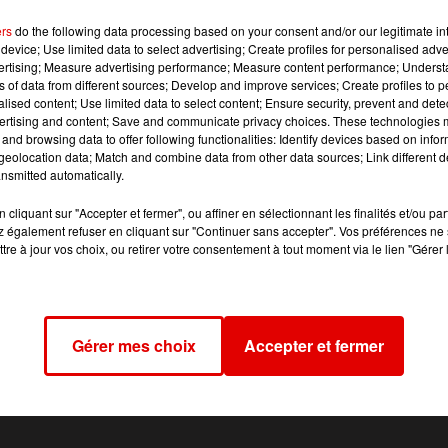
 Juliette Armanet, cette chanson très intime est une vérita
ers
do the following data processing based on your consent and/or our legitimate int
à écouter sur RVM.
device; Use limited data to select advertising; Create profiles for personalised adver
vertising; Measure advertising performance; Measure content performance; Unders
:
ns of data from different sources; Develop and improve services; Create profiles to 
alised content; Use limited data to select content; Ensure security, prevent and detect
ertising and content; Save and communicate privacy choices. These technologies
and browsing data to offer following functionalities: Identify devices based on infor
que coach de The Voice Kids avec Louane, Julien Doré et Patr
eolocation data; Match and combine data from other data sources; Link different de
découvrir également sur TF1 ce lundi 5 septembre dès 21h10.
nsmitted automatically.
cliquant sur "Accepter et fermer", ou affiner en sélectionnant les finalités et/ou pa
 également refuser en cliquant sur "Continuer sans accepter". Vos préférences ne 
tre à jour vos choix, ou retirer votre consentement à tout moment via le lien "Gérer 
Gérer mes choix
Accepter et fermer