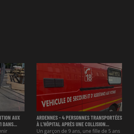
NTION AUX
ARDENNES - 4 PERSONNES TRANSPORTÉES
 DANS...
À L'HÔPITAL APRÈS UNE COLLISION...
enir
Un garçon de 9 ans, une fille de 5 ans