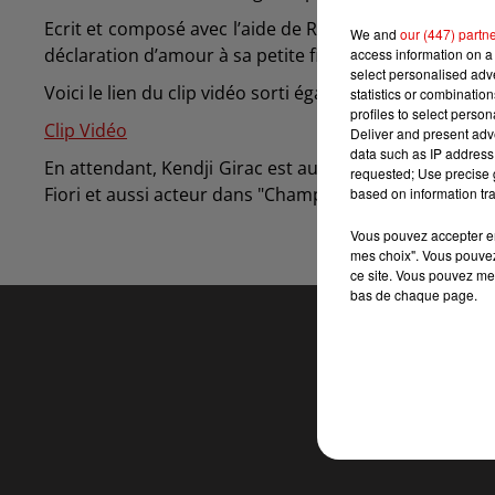
Ecrit et composé avec l’aide de Renaud Rebillaud et de
We and
our (447) partn
déclaration d’amour à sa petite fille d’un an et demi, 
access information on a 
select personalised ad
Voici le lien du clip vidéo sorti également ce vendredi 
statistics or combinatio
profiles to select person
Clip Vidéo
Deliver and present adv
data such as IP address 
En attendant, Kendji Girac est aussi à la télé en tant 
requested; Use precise g
Fiori et aussi acteur dans "Champion", un téléfilm a 
based on information tra
Vous pouvez accepter en 
mes choix". Vous pouvez
ce site. Vous pouvez met
bas de chaque page.