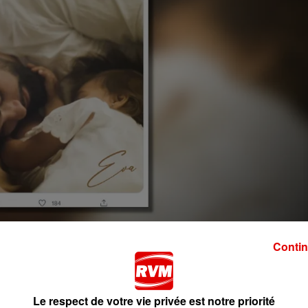
Contin
r un tout nouveau titre nommé "Eva" du nom de sa fille née
Le respect de votre vie privée est notre priorité
 album "École de la vie" qui sortira le 11 novembre.