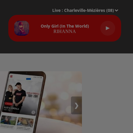
Live :
Charleville-Mézières (08)
Only Girl (in The World)
RIHANNA
❯