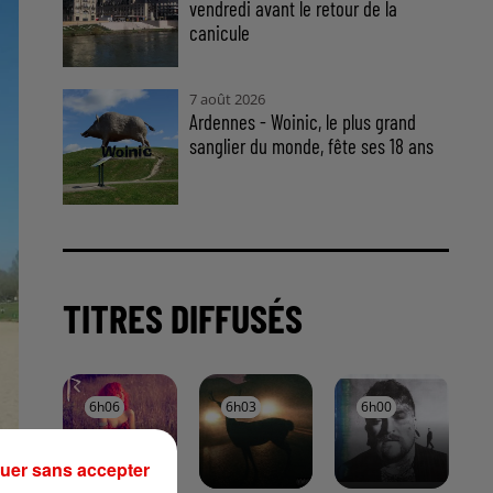
vendredi avant le retour de la
canicule
7 août 2026
Ardennes - Woinic, le plus grand
sanglier du monde, fête ses 18 ans
TITRES DIFFUSÉS
6h06
6h06
6h03
6h03
6h00
6h00
uer sans accepter