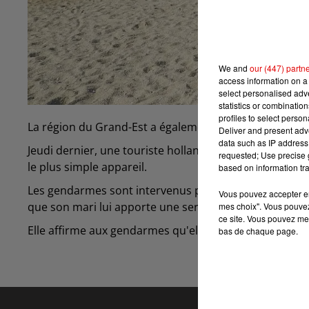
We and
our (447) partn
access information on a 
select personalised ad
statistics or combinatio
profiles to select person
La région du Grand-Est a également le droit à ses touri
Deliver and present adv
data such as IP address 
Jeudi dernier, une touriste hollandaise, adepte du nat
requested; Use precise g
le plus simple appareil.
based on information tra
Les gendarmes sont intervenus pour lui demander de bi
Vous pouvez accepter en 
que son mari lui apporte une serviette.
mes choix". Vous pouvez
ce site. Vous pouvez met
Elle affirme aux gendarmes qu'elle était persuadée qu'i
bas de chaque page.