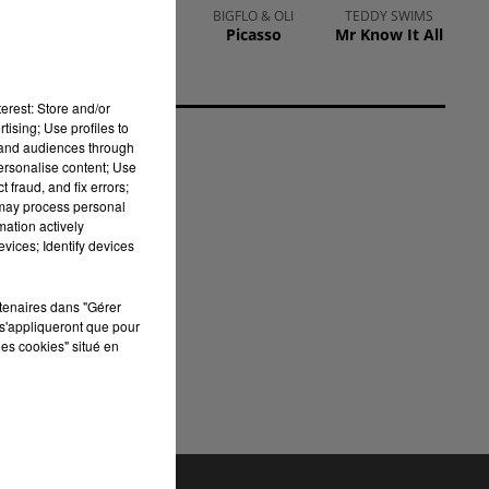
RIHANNA
BIGFLO & OLI
TEDDY SWIMS
Only Girl (in
Picasso
Mr Know It All
The World)
erest: Store and/or
tising; Use profiles to
tand audiences through
personalise content; Use
 fraud, and fix errors;
 may process personal
mation actively
ns
vices; Identify devices
rtenaires dans "Gérer
s'appliqueront que pour
les cookies" situé en