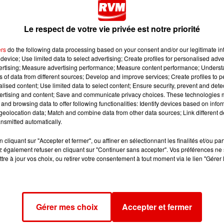
Le respect de votre vie privée est notre priorité
ers
do the following data processing based on your consent and/or our legitimate int
device; Use limited data to select advertising; Create profiles for personalised adver
vertising; Measure advertising performance; Measure content performance; Unders
ns of data from different sources; Develop and improve services; Create profiles to 
alised content; Use limited data to select content; Ensure security, prevent and detect
stes et à ses histoires droles.
ertising and content; Save and communicate privacy choices. These technologies
and browsing data to offer following functionalities: Identify devices based on infor
urisme, a décidé de profiter de la plage Géraudot (Aube) da
eolocation data; Match and combine data from other data sources; Link different de
nsmitted automatically.
en vouloir quitter l'eau du lac sauf qu'elle a dû attendre
cliquant sur "Accepter et fermer", ou affiner en sélectionnant les finalités et/ou pa
 également refuser en cliquant sur "Continuer sans accepter". Vos préférences ne 
tre à jour vos choix, ou retirer votre consentement à tout moment via le lien "Gérer 
l s'agissait d'une plage naturiste.
Gérer mes choix
Accepter et fermer