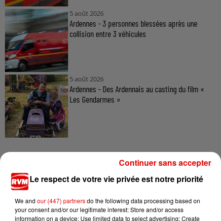
5 août 2026
Ardennes - 3 personnes blessées après une
collision entre 3 véhicules
5 août 2026
Ardennes - Des Ardennais au casting du film «
Les Gendarmes »
Continuer sans accepter
Le respect de votre vie privée est notre priorité
TITRES DIFFUSÉS
We and
our (447) partners
do the following data processing based on
your consent and/or our legitimate interest: Store and/or access
information on a device; Use limited data to select advertising; Create