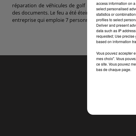
access information on a 
réparation de véhicules de golf électriques à Charlev
select personalised ad
des documents. Le feu a été éteint au moyen d’une la
statistics or combinatio
entreprise qui emploie 7 personnes.
profiles to select person
Deliver and present adv
data such as IP address 
requested; Use precise g
based on information tra
Vous pouvez accepter en 
mes choix". Vous pouvez
ce site. Vous pouvez met
bas de chaque page.