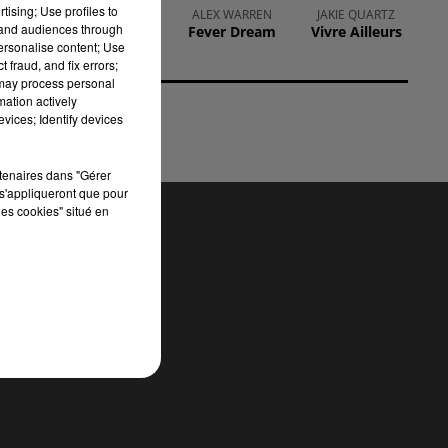
tising; Use profiles to
TAYC
ALEX WARREN
JAKIE QUARTZ
ent
tand audiences through
Girlfriend
Fever Dream
Vivre Ailleurs
tte
personalise content; Use
 fraud, and fix errors;
 may process personal
mation actively
vices; Identify devices
rtenaires dans "Gérer
s'appliqueront que pour
les cookies" situé en