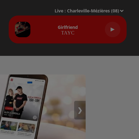
Live :
Charleville-Mézières (08)
Girlfriend
TAYC
❯