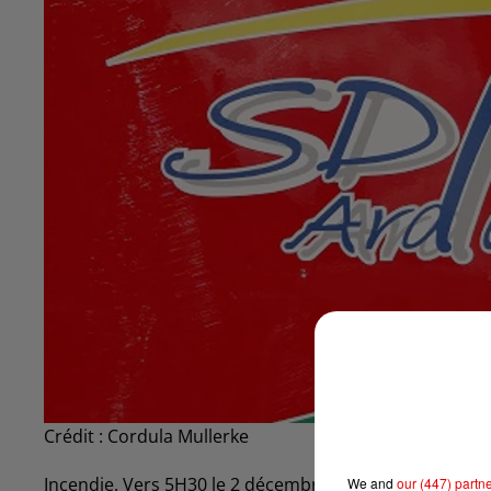
Crédit :
Cordula Mullerke
Incendie. Vers 5H30 le 2 décembre, un feu s’est décla
We and
our (447) partn