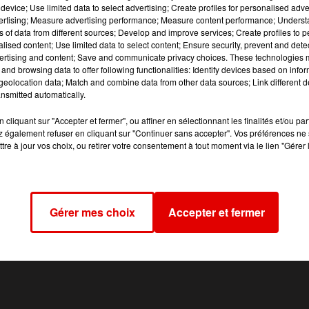
device; Use limited data to select advertising; Create profiles for personalised adver
ille. Le feu s’est concentré sur des armoires qui contenai
vertising; Measure advertising performance; Measure content performance; Unders
nce. Du chômage technique pourrait être à prévoir dans ce
ns of data from different sources; Develop and improve services; Create profiles to 
alised content; Use limited data to select content; Ensure security, prevent and detect
ertising and content; Save and communicate privacy choices. These technologies
and browsing data to offer following functionalities: Identify devices based on infor
eolocation data; Match and combine data from other data sources; Link different de
nsmitted automatically.
cliquant sur "Accepter et fermer", ou affiner en sélectionnant les finalités et/ou pa
 également refuser en cliquant sur "Continuer sans accepter". Vos préférences ne 
tre à jour vos choix, ou retirer votre consentement à tout moment via le lien "Gérer 
Gérer mes choix
Accepter et fermer