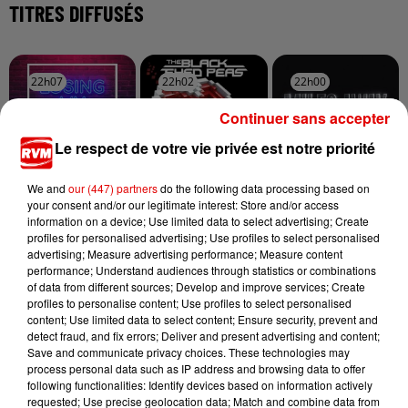
TITRES DIFFUSÉS
22h07
22h07
22h02
22h02
22h00
22h00
Continuer sans accepter
Le respect de votre vie privée est notre priorité
We and
our (447) partners
do the following data processing based on
IAN STORM
BLACK EYED PEAS
OFENBACH
your consent and/or our legitimate interest: Store and/or access
Losing My Religon
The Time (dirty Bit)
Miles Away
information on a device; Use limited data to select advertising; Create
profiles for personalised advertising; Use profiles to select personalised
advertising; Measure advertising performance; Measure content
performance; Understand audiences through statistics or combinations
of data from different sources; Develop and improve services; Create
profiles to personalise content; Use profiles to select personalised
content; Use limited data to select content; Ensure security, prevent and
detect fraud, and fix errors; Deliver and present advertising and content;
Save and communicate privacy choices. These technologies may
process personal data such as IP address and browsing data to offer
following functionalities: Identify devices based on information actively
requested; Use precise geolocation data; Match and combine data from