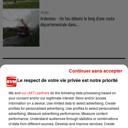
7h56
Ardennes - Un feu débute le long d'une route
départementale dans...
Continuer sans accepter
TITRES DIFFUSÉS
Le respect de votre vie privée est notre priorité
We and
our (447) partners
do the following data processing based on
15h09
15h09
15h06
15h06
15h03
15h03
your consent and/or our legitimate interest: Store and/or access
information on a device; Use limited data to select advertising; Create
profiles for personalised advertising; Use profiles to select personalised
advertising; Measure advertising performance; Measure content
performance; Understand audiences through statistics or combinations
of data from different sources; Develop and improve services; Create