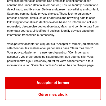
profiles to personalise content; Use profiles to select personalised
CHRISTOPHE MAE
TEMPER CITY
LINH
content; Use limited data to select content; Ensure security, prevent and
La Lune
Self Aware
Dans Ton
detect fraud, and fix errors; Deliver and present advertising and content;
Telephone
Save and communicate privacy choices. These technologies may
process personal data such as IP address and browsing data to offer
following functionalities: Identify devices based on information actively
requested; Use precise geolocation data; Match and combine data from
other data sources; Link different devices; Identify devices based on
information transmitted automatically.
Vous pouvez accepter en cliquant sur "Accepter et fermer", ou affiner en
sélectionnant les finalités et/ou partenaires dans "Gérer mes choix".
Vous pouvez également refuser en cliquant sur "Continuer sans
accepter". Vos préférences ne s'appliqueront que pour ce site. Vous
pouvez mettre à jour vos choix, ou retirer votre consentement à tout
moment via le lien "Gérer les cookies" situé en bas de chaque page.
Accepter et fermer
Gérer mes choix
L'ACTU DES ARDENNES