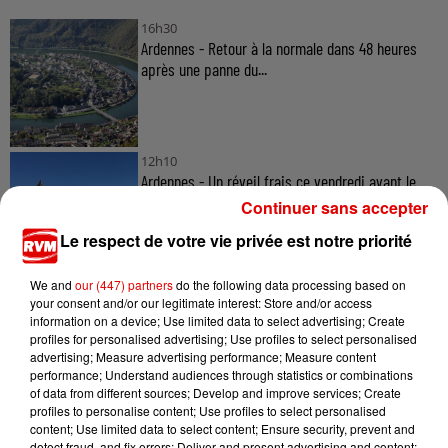
16h30
Ardennes - Retour à la normale dans 48 heures
après une panne du...
12h10
Ardennes - Un réveil frais ce vendredi avant le
retour de la canicule
Continuer sans accepter
Le respect de votre vie privée est notre priorité
We and
our (447) partners
do the following data processing based on
10h17
your consent and/or our legitimate interest: Store and/or access
Ardennes - Woinic, le plus grand sanglier du
information on a device; Use limited data to select advertising; Create
monde, fête ses 18 ans
profiles for personalised advertising; Use profiles to select personalised
advertising; Measure advertising performance; Measure content
performance; Understand audiences through statistics or combinations
of data from different sources; Develop and improve services; Create
profiles to personalise content; Use profiles to select personalised
7h56
content; Use limited data to select content; Ensure security, prevent and
Ardennes - Un feu débute le long d'une route
detect fraud, and fix errors; Deliver and present advertising and content;