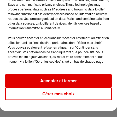
Save and communicate privacy choices. These technologies may
départementale dans...
process personal data such as IP address and browsing data to offer
following functionalities: Identify devices based on information actively
requested; Use precise geolocation data; Match and combine data from
other data sources; Link different devices; Identify devices based on
information transmitted automatically.
Vous pouvez accepter en cliquant sur "Accepter et fermer", ou affiner en
sélectionnant les finalités et/ou partenaires dans "Gérer mes choix".
Vous pouvez également refuser en cliquant sur "Continuer sans
TITRES DIFFUSÉS
accepter". Vos préférences ne s'appliqueront que pour ce site. Vous
pouvez mettre à jour vos choix, ou retirer votre consentement à tout
moment via le lien "Gérer les cookies" situé en bas de chaque page.
17h30
17h30
17h27
17h27
17h23
17h23
Accepter et fermer
Gérer mes choix
TEMPER CITY
ZAZIE
TAYLOR SWIFT
Self Aware
Peu Importe
Elizabeth Taylor