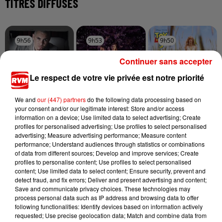
TITRES DIFFUSÉS
9h56
9h56
9h53
9h53
9h50
9h50
Continuer sans accepter
Le respect de votre vie privée est notre priorité
We and
our (447) partners
do the following data processing based on
PITBULL
DAYSY FEAT. JOSEPH
TAYLOR SWIFT
your consent and/or our legitimate interest: Store and/or access
I Know You Want
I Knew It, I Knew
KAMEL
information on a device; Use limited data to select advertising; Create
Me (calle Ocho)
You
Par Coeur
profiles for personalised advertising; Use profiles to select personalised
advertising; Measure advertising performance; Measure content
performance; Understand audiences through statistics or combinations
of data from different sources; Develop and improve services; Create
profiles to personalise content; Use profiles to select personalised
content; Use limited data to select content; Ensure security, prevent and
detect fraud, and fix errors; Deliver and present advertising and content;
Save and communicate privacy choices. These technologies may
process personal data such as IP address and browsing data to offer
following functionalities: Identify devices based on information actively
requested; Use precise geolocation data; Match and combine data from