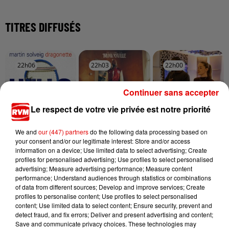
TITRES DIFFUSÉS
22h06
22h06
22h03
22h03
22h00
22h00
Continuer sans accepter
Le respect de votre vie privée est notre priorité
MARTIN SOLVEIG
WILL BROWN
JUNGELI FEAT. EMMA
We and
our (447) partners
do the following data processing based on
Hello
Welcomme To
Juste Un Peu
your consent and/or our legitimate interest: Store and/or access
Brownsville
information on a device; Use limited data to select advertising; Create
profiles for personalised advertising; Use profiles to select personalised
advertising; Measure advertising performance; Measure content
performance; Understand audiences through statistics or combinations
of data from different sources; Develop and improve services; Create
profiles to personalise content; Use profiles to select personalised
content; Use limited data to select content; Ensure security, prevent and
detect fraud, and fix errors; Deliver and present advertising and content;
Save and communicate privacy choices. These technologies may