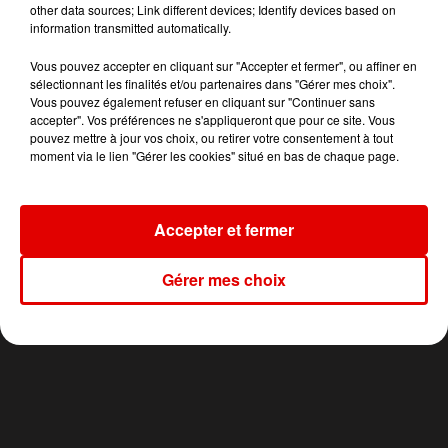
TITRES DIFFUSÉS
other data sources; Link different devices; Identify devices based on
information transmitted automatically.
Vous pouvez accepter en cliquant sur "Accepter et fermer", ou affiner en
sélectionnant les finalités et/ou partenaires dans "Gérer mes choix".
0h00
0h00
23h56
23h56
23h52
23h52
Vous pouvez également refuser en cliquant sur "Continuer sans
accepter". Vos préférences ne s'appliqueront que pour ce site. Vous
pouvez mettre à jour vos choix, ou retirer votre consentement à tout
moment via le lien "Gérer les cookies" situé en bas de chaque page.
LE CLUB RVM
KUNGS
DAFT PUNK
Accepter et fermer
Jusqu'a 2h !
This Girl
One More Time
Gérer mes choix