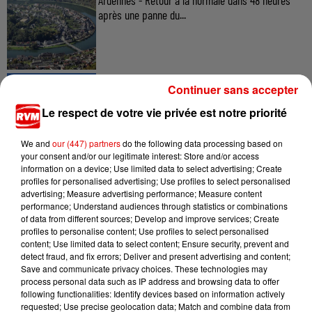
Ardennes - Retour à la normale dans 48 heures
après une panne du...
7 août 2026
Continuer sans accepter
Ardennes - Un réveil frais ce vendredi avant le
retour de la canicule
Le respect de votre vie privée est notre priorité
We and
our (447) partners
do the following data processing based on
your consent and/or our legitimate interest: Store and/or access
information on a device; Use limited data to select advertising; Create
7 août 2026
profiles for personalised advertising; Use profiles to select personalised
Ardennes - Woinic, le plus grand sanglier du
advertising; Measure advertising performance; Measure content
monde, fête ses 18 ans
performance; Understand audiences through statistics or combinations
of data from different sources; Develop and improve services; Create
profiles to personalise content; Use profiles to select personalised
content; Use limited data to select content; Ensure security, prevent and
detect fraud, and fix errors; Deliver and present advertising and content;
Save and communicate privacy choices. These technologies may
process personal data such as IP address and browsing data to offer
following functionalities: Identify devices based on information actively
requested; Use precise geolocation data; Match and combine data from