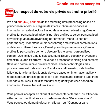
Continuer sans accepter
7 août 2026
Ardennes - Woinic, le plus grand sanglier du
Le respect de votre vie privée est notre priorité
monde, fête ses 18 ans
We and
our (447) partners
do the following data processing based on
your consent and/or our legitimate interest: Store and/or access
information on a device; Use limited data to select advertising; Create
profiles for personalised advertising; Use profiles to select personalised
advertising; Measure advertising performance; Measure content
performance; Understand audiences through statistics or combinations
of data from different sources; Develop and improve services; Create
profiles to personalise content; Use profiles to select personalised
TITRES DIFFUSÉS
content; Use limited data to select content; Ensure security, prevent and
detect fraud, and fix errors; Deliver and present advertising and content;
Save and communicate privacy choices. These technologies may
process personal data such as IP address and browsing data to offer
following functionalities: Identify devices based on information actively
20h13
20h13
20h09
20h09
20h06
20h06
requested; Use precise geolocation data; Match and combine data from
other data sources; Link different devices; Identify devices based on
information transmitted automatically.
Vous pouvez accepter en cliquant sur "Accepter et fermer", ou affiner en
sélectionnant les finalités et/ou partenaires dans "Gérer mes choix".
Vous pouvez également refuser en cliquant sur "Continuer sans
LA PETITE CULOTTE
EVELYN THOMAS
ELLIOTT