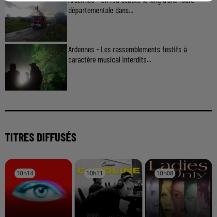
départementale dans...
Ardennes - Les rassemblements festifs à
caractère musical interdits...
TITRES DIFFUSÉS
10h14
10h14
10h11
10h11
10h08
10h08