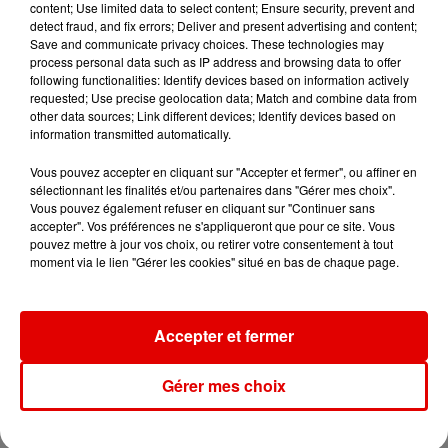
content; Use limited data to select content; Ensure security, prevent and
detect fraud, and fix errors; Deliver and present advertising and content;
Save and communicate privacy choices. These technologies may
process personal data such as IP address and browsing data to offer
following functionalities: Identify devices based on information actively
requested; Use precise geolocation data; Match and combine data from
other data sources; Link different devices; Identify devices based on
information transmitted automatically.
Vous pouvez accepter en cliquant sur "Accepter et fermer", ou affiner en
sélectionnant les finalités et/ou partenaires dans "Gérer mes choix".
Vous pouvez également refuser en cliquant sur "Continuer sans
accepter". Vos préférences ne s'appliqueront que pour ce site. Vous
pouvez mettre à jour vos choix, ou retirer votre consentement à tout
moment via le lien "Gérer les cookies" situé en bas de chaque page.
CORDULA
À LA UNE
Accepter et fermer
Ardennes - Bon anniversaire Woinic !
Gérer mes choix
Ardennes - Un feu débute le long d'une route