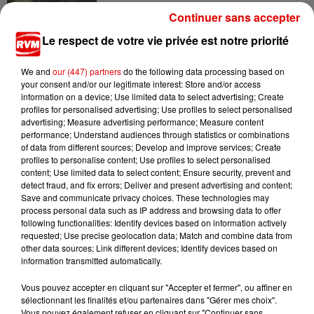
Continuer sans accepter
7 août 2026
Le respect de votre vie privée est notre priorité
Ardennes - Woinic, le plus grand sanglier du
monde, fête ses 18 ans
We and
our (447) partners
do the following data processing based on
your consent and/or our legitimate interest: Store and/or access
information on a device; Use limited data to select advertising; Create
profiles for personalised advertising; Use profiles to select personalised
advertising; Measure advertising performance; Measure content
performance; Understand audiences through statistics or combinations
of data from different sources; Develop and improve services; Create
profiles to personalise content; Use profiles to select personalised
content; Use limited data to select content; Ensure security, prevent and
TITRES DIFFUSÉS
detect fraud, and fix errors; Deliver and present advertising and content;
Save and communicate privacy choices. These technologies may
process personal data such as IP address and browsing data to offer
following functionalities: Identify devices based on information actively
15h03
15h03
15h00
15h00
14h56
14h56
requested; Use precise geolocation data; Match and combine data from
other data sources; Link different devices; Identify devices based on
information transmitted automatically.
Vous pouvez accepter en cliquant sur "Accepter et fermer", ou affiner en
sélectionnant les finalités et/ou partenaires dans "Gérer mes choix".
Vous pouvez également refuser en cliquant sur "Continuer sans