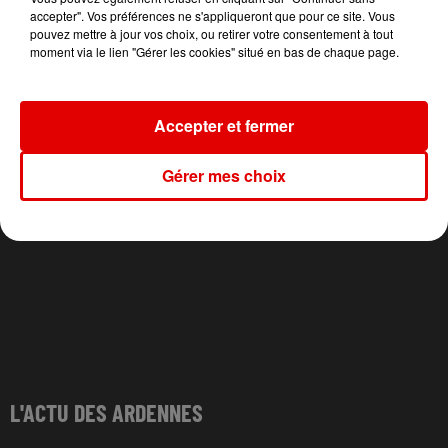
BABY BASH
ADELE CASTILLON
EURYTHMICS
accepter". Vos préférences ne s'appliqueront que pour ce site. Vous
Suga Suga
Ete Avec Toi
Sexcrime
pouvez mettre à jour vos choix, ou retirer votre consentement à tout
moment via le lien "Gérer les cookies" situé en bas de chaque page.
Accepter et fermer
Gérer mes choix
L'ACTU DES ARDENNES