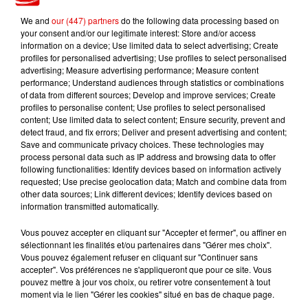
We and
our (447) partners
do the following data processing based on
your consent and/or our legitimate interest: Store and/or access
information on a device; Use limited data to select advertising; Create
profiles for personalised advertising; Use profiles to select personalised
advertising; Measure advertising performance; Measure content
performance; Understand audiences through statistics or combinations
TITRES DIFFUSÉS
of data from different sources; Develop and improve services; Create
profiles to personalise content; Use profiles to select personalised
content; Use limited data to select content; Ensure security, prevent and
detect fraud, and fix errors; Deliver and present advertising and content;
13h00
13h00
12h57
12h57
12h54
12h54
Save and communicate privacy choices. These technologies may
process personal data such as IP address and browsing data to offer
following functionalities: Identify devices based on information actively
requested; Use precise geolocation data; Match and combine data from
other data sources; Link different devices; Identify devices based on
information transmitted automatically.
RIVIERA
ALEX WARREN
TAYC
Vous pouvez accepter en cliquant sur "Accepter et fermer", ou affiner en
She Doesn't Mind
Fever Dream
Girlfriend
sélectionnant les finalités et/ou partenaires dans "Gérer mes choix".
Vous pouvez également refuser en cliquant sur "Continuer sans
accepter". Vos préférences ne s'appliqueront que pour ce site. Vous
pouvez mettre à jour vos choix, ou retirer votre consentement à tout
moment via le lien "Gérer les cookies" situé en bas de chaque page.