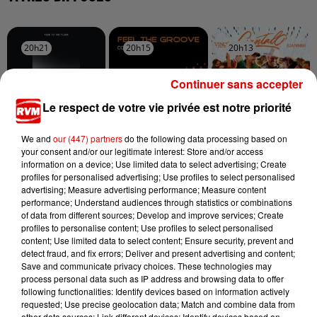
20h21
20h21
20h15
20h15
20h13
20h13
Continuer sans accepter
Le respect de votre vie privée est notre priorité
We and
our (447) partners
do the following data processing based on
OFENBACH, STARSAILOR
CARTOUCHE
LA PETITE CULOTTE
Four To The Floor
Feel The Groove
Cantalo
your consent and/or our legitimate interest: Store and/or access
information on a device; Use limited data to select advertising; Create
profiles for personalised advertising; Use profiles to select personalised
advertising; Measure advertising performance; Measure content
performance; Understand audiences through statistics or combinations
of data from different sources; Develop and improve services; Create
profiles to personalise content; Use profiles to select personalised
content; Use limited data to select content; Ensure security, prevent and
detect fraud, and fix errors; Deliver and present advertising and content;
Save and communicate privacy choices. These technologies may
process personal data such as IP address and browsing data to offer
following functionalities: Identify devices based on information actively
requested; Use precise geolocation data; Match and combine data from
other data sources; Link different devices; Identify devices based on