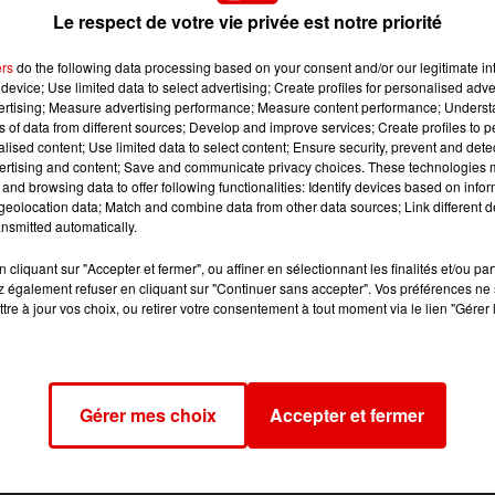
Le respect de votre vie privée est notre priorité
ers
do the following data processing based on your consent and/or our legitimate int
device; Use limited data to select advertising; Create profiles for personalised adver
vertising; Measure advertising performance; Measure content performance; Unders
ns of data from different sources; Develop and improve services; Create profiles to 
alised content; Use limited data to select content; Ensure security, prevent and detect
ertising and content; Save and communicate privacy choices. These technologies
obre,
les fouilles ont finalement été stoppés mardi 11
and browsing data to offer following functionalities: Identify devices based on infor
s de la petite Estelle Mouzin
, disparue en 2003 et victime
eolocation data; Match and combine data from other data sources; Link different de
nsmitted automatically.
, elle, être de nouveau auditionnée ce mercredi
.
cliquant sur "Accepter et fermer", ou affiner en sélectionnant les finalités et/ou pa
 également refuser en cliquant sur "Continuer sans accepter". Vos préférences ne 
tre à jour vos choix, ou retirer votre consentement à tout moment via le lien "Gérer 
Gérer mes choix
Accepter et fermer