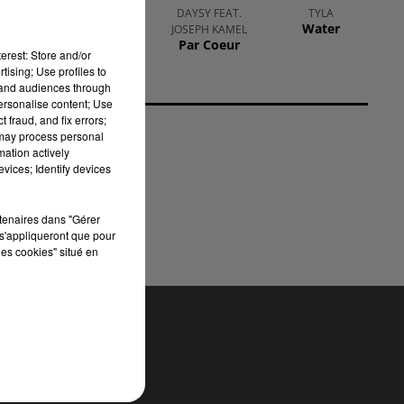
OFENBACH,
DAYSY FEAT.
TYLA
Water
STARSAILOR
JOSEPH KAMEL
Four To The
Par Coeur
erest: Store and/or
Floor
tising; Use profiles to
tand audiences through
personalise content; Use
 fraud, and fix errors;
 may process personal
mation actively
vices; Identify devices
rtenaires dans "Gérer
s'appliqueront que pour
les cookies" situé en