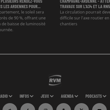
 PLUSIEURS RENDEZ-VOUS
CHAMPAGNE-ARDENNE - ATTE
S LES ARDENNES POUR...
TRAVAUX SUR L'A34 ET LA RN51
partement, le soleil sera
La circulation pourrait dev
rès de 90 %, offrant une
difficile sur l'axe routier e
 de baisse de luminosité
chantiers
journée.
RADIO
INFOS
JEUX
AGENDA
PODCASTS