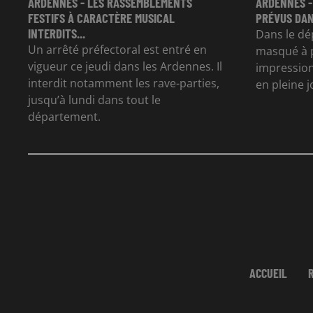
ARDENNES - LES RASSEMBLEMENTS
ARDENNES -
FESTIFS À CARACTÈRE MUSICAL
PRÉVUS DAN
INTERDITS...
Dans le dé
Un arrêté préfectoral est entré en
masqué à p
vigueur ce jeudi dans les Ardennes. Il
impression
interdit notamment les rave-parties,
en pleine 
jusqu’à lundi dans tout le
département.
ACCUEIL