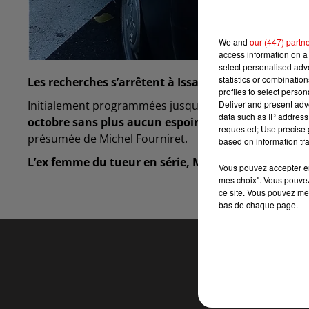
We and
our (447) partn
access information on a 
select personalised ad
statistics or combinatio
Les recherches s’arrêtent à Issancourt-et-Rumel
.
profiles to select person
Deliver and present adv
Initialement programmées jusqu’à ce mercredi 12 oct
data such as IP address 
octobre sans plus aucun espoir de retrouver le corp
requested; Use precise g
présumée de Michel Fourniret.
based on information tra
L’ex femme du tueur en série, Monique Olivier, doit
Vous pouvez accepter en 
mes choix". Vous pouvez
ce site. Vous pouvez met
bas de chaque page.