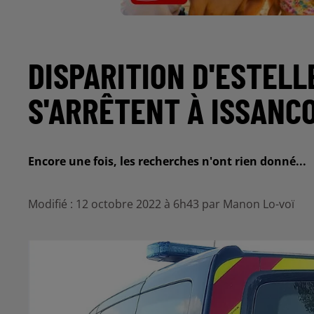
DISPARITION D'ESTELL
S'ARRÊTENT À ISSANC
Encore une fois, les recherches n'ont rien donné...
Modifié : 12 octobre 2022 à 6h43 par Manon Lo-voï