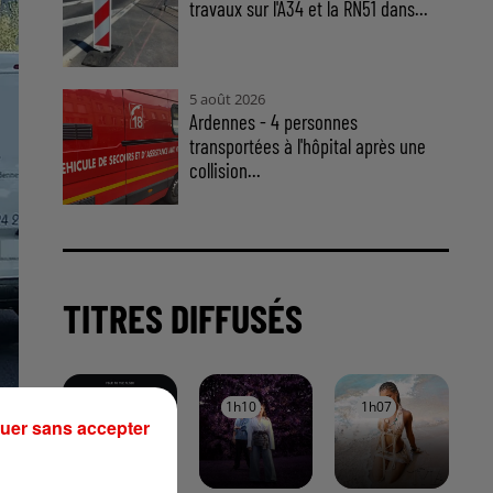
travaux sur l'A34 et la RN51 dans...
5 août 2026
Ardennes - 4 personnes
transportées à l'hôpital après une
collision...
TITRES DIFFUSÉS
1h13
1h13
1h10
1h10
1h07
1h07
uer sans accepter