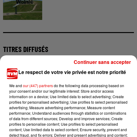
TITRES DIFFUSÉS
Continuer sans accepter
Le respect de votre vie privée est notre priorité
9h04
9h04
8h56
8h56
8h53
8h53
We and
our (447) partners
do the following data processing based on
your consent and/or our legitimate interest: Store and/or access
information on a device; Use limited data to select advertising; Create
profiles for personalised advertising; Use profiles to select personalised
advertising; Measure advertising performance; Measure content
PIERRE DE MAERE
FARRUKO
MARGUERITE
performance; Understand audiences through statistics or combinations
Je Pense A Vous
Yapaque
Bellevie
of data from different sources; Develop and improve services; Create
profiles to personalise content; Use profiles to select personalised
content; Use limited data to select content; Ensure security, prevent and
detect fraud, and fix errors; Deliver and present advertising and content;