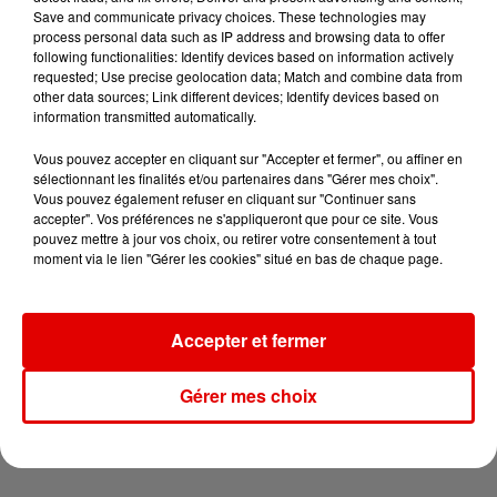
retour de la canicule
Save and communicate privacy choices. These technologies may
process personal data such as IP address and browsing data to offer
following functionalities: Identify devices based on information actively
requested; Use precise geolocation data; Match and combine data from
other data sources; Link different devices; Identify devices based on
information transmitted automatically.
Vous pouvez accepter en cliquant sur "Accepter et fermer", ou affiner en
sélectionnant les finalités et/ou partenaires dans "Gérer mes choix".
Vous pouvez également refuser en cliquant sur "Continuer sans
TITRES DIFFUSÉS
accepter". Vos préférences ne s'appliqueront que pour ce site. Vous
pouvez mettre à jour vos choix, ou retirer votre consentement à tout
moment via le lien "Gérer les cookies" situé en bas de chaque page.
15h49
15h49
15h47
15h47
15h44
15h44
Accepter et fermer
Gérer mes choix
TAME IMPALA & JENNIE
KEEN' V
RIVIERA
Dracula
Soleil Dans Ma Tete
She Doesn't Mind