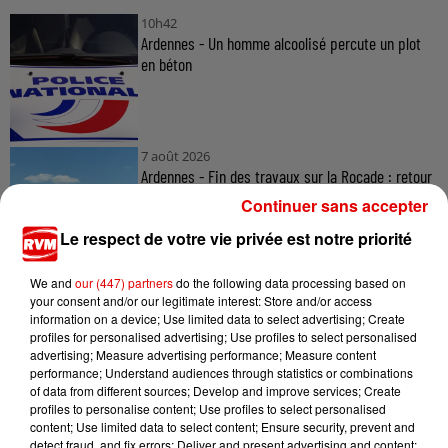
10h42
Ardennes - Un homme alcoolisé percute un plot
en béton
7 août 2026
Ardennes - Fin des travaux sur la Rocade : retour
à la normale...
Continuer sans accepter
Le respect de votre vie privée est notre priorité
We and
our (447) partners
do the following data processing based on
7 août 2026
your consent and/or our legitimate interest: Store and/or access
Ardennes - Retour à la normale dans 48 heures
information on a device; Use limited data to select advertising; Create
après une panne du...
profiles for personalised advertising; Use profiles to select personalised
advertising; Measure advertising performance; Measure content
performance; Understand audiences through statistics or combinations
of data from different sources; Develop and improve services; Create
profiles to personalise content; Use profiles to select personalised
7 août 2026
content; Use limited data to select content; Ensure security, prevent and
Ardennes - Un réveil frais ce vendredi avant le
detect fraud, and fix errors; Deliver and present advertising and content;