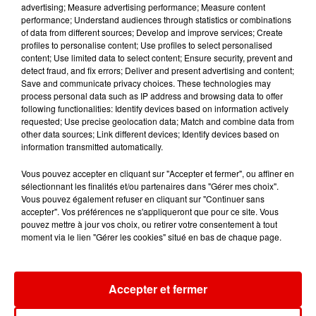
advertising; Measure advertising performance; Measure content
performance; Understand audiences through statistics or combinations
of data from different sources; Develop and improve services; Create
profiles to personalise content; Use profiles to select personalised
content; Use limited data to select content; Ensure security, prevent and
detect fraud, and fix errors; Deliver and present advertising and content;
RIVIERA
JEREMY FREROT
SHANIA TWAIN
Save and communicate privacy choices. These technologies may
She Doesn't Mind
Frerot
I'm Gonna Getcha
process personal data such as IP address and browsing data to offer
Good !
following functionalities: Identify devices based on information actively
requested; Use precise geolocation data; Match and combine data from
other data sources; Link different devices; Identify devices based on
information transmitted automatically.
Vous pouvez accepter en cliquant sur "Accepter et fermer", ou affiner en
sélectionnant les finalités et/ou partenaires dans "Gérer mes choix".
Vous pouvez également refuser en cliquant sur "Continuer sans
accepter". Vos préférences ne s'appliqueront que pour ce site. Vous
pouvez mettre à jour vos choix, ou retirer votre consentement à tout
moment via le lien "Gérer les cookies" situé en bas de chaque page.
Accepter et fermer