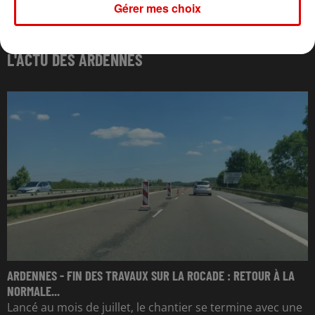
Gérer mes choix
L'ACTU DES ARDENNES
ARDENNES - FIN DES TRAVAUX SUR LA ROCADE : RETOUR À LA
NORMALE...
Lancé au mois de juillet, le chantier se termine avec une