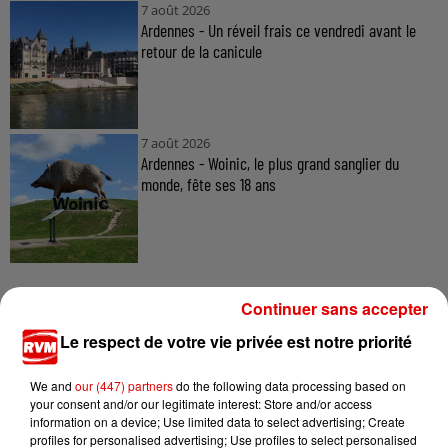
7 août 2026
Ardennes - Un réveil frais ce vendredi avant le
retour de la canicule
7 août 2026
Ardennes - Woinic, le plus grand sanglier du
monde, fête ses 18 ans
Continuer sans accepter
Le respect de votre vie privée est notre priorité
TITRES DIFFUSÉS
We and
our (447) partners
do the following data processing based on
your consent and/or our legitimate interest: Store and/or access
information on a device; Use limited data to select advertising; Create
9h23
9h23
9h14
9h14
9h10
9h10
profiles for personalised advertising; Use profiles to select personalised