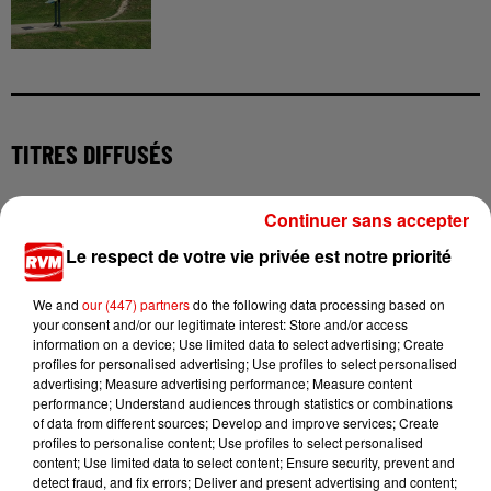
TITRES DIFFUSÉS
Continuer sans accepter
19h04
19h04
19h01
19h01
18h57
18h57
Le respect de votre vie privée est notre priorité
We and
our (447) partners
do the following data processing based on
your consent and/or our legitimate interest: Store and/or access
information on a device; Use limited data to select advertising; Create
profiles for personalised advertising; Use profiles to select personalised
INDOCHINE
FARRUKO
JEANNE MAS
advertising; Measure advertising performance; Measure content
Les Nouveaux
Yapaque
Toute Premiere Fois
performance; Understand audiences through statistics or combinations
Soleils
of data from different sources; Develop and improve services; Create
profiles to personalise content; Use profiles to select personalised
content; Use limited data to select content; Ensure security, prevent and
detect fraud, and fix errors; Deliver and present advertising and content;