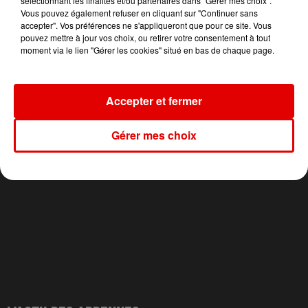
sélectionnant les finalités et/ou partenaires dans "Gérer mes choix".
Vous pouvez également refuser en cliquant sur "Continuer sans
DJO
HUGEL, IMAEL ANGEL,
ADELE CASTILLON
accepter". Vos préférences ne s'appliqueront que pour ce site. Vous
End Of Beginning
Ete Avec Toi
ULTRA NATE
pouvez mettre à jour vos choix, ou retirer votre consentement à tout
Movin' To The Sun
moment via le lien "Gérer les cookies" situé en bas de chaque page.
Accepter et fermer
Gérer mes choix