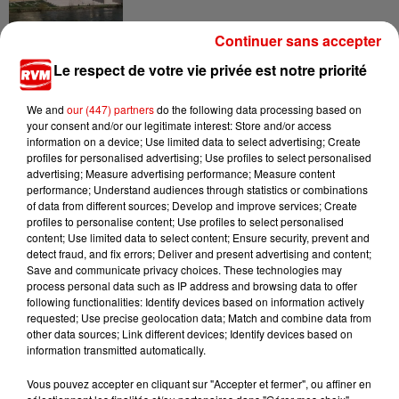
Continuer sans accepter
7 août 2026
Le respect de votre vie privée est notre priorité
Ardennes - Woinic, le plus grand sanglier du
monde, fête ses 18 ans
We and
our (447) partners
do the following data processing based on
your consent and/or our legitimate interest: Store and/or access
information on a device; Use limited data to select advertising; Create
profiles for personalised advertising; Use profiles to select personalised
advertising; Measure advertising performance; Measure content
performance; Understand audiences through statistics or combinations
of data from different sources; Develop and improve services; Create
profiles to personalise content; Use profiles to select personalised
content; Use limited data to select content; Ensure security, prevent and
TITRES DIFFUSÉS
detect fraud, and fix errors; Deliver and present advertising and content;
Save and communicate privacy choices. These technologies may
process personal data such as IP address and browsing data to offer
following functionalities: Identify devices based on information actively
8h38
8h38
8h35
8h35
8h32
8h32
requested; Use precise geolocation data; Match and combine data from
other data sources; Link different devices; Identify devices based on
information transmitted automatically.
Vous pouvez accepter en cliquant sur "Accepter et fermer", ou affiner en