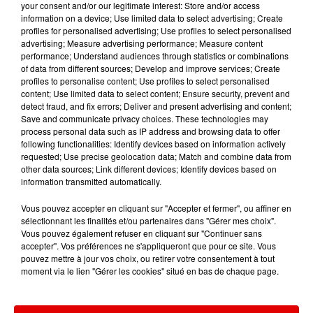
your consent and/or our legitimate interest: Store and/or access
TITRES DIFFUSÉS
information on a device; Use limited data to select advertising; Create
profiles for personalised advertising; Use profiles to select personalised
advertising; Measure advertising performance; Measure content
performance; Understand audiences through statistics or combinations
of data from different sources; Develop and improve services; Create
0h00
0h00
23h56
23h56
23h52
23h52
profiles to personalise content; Use profiles to select personalised
content; Use limited data to select content; Ensure security, prevent and
detect fraud, and fix errors; Deliver and present advertising and content;
Save and communicate privacy choices. These technologies may
process personal data such as IP address and browsing data to offer
following functionalities: Identify devices based on information actively
requested; Use precise geolocation data; Match and combine data from
LE CLUB RVM
KUNGS
DAFT PUNK
other data sources; Link different devices; Identify devices based on
Jusqu'a 2h !
This Girl
One More Time
information transmitted automatically.
Vous pouvez accepter en cliquant sur "Accepter et fermer", ou affiner en
sélectionnant les finalités et/ou partenaires dans "Gérer mes choix".
Vous pouvez également refuser en cliquant sur "Continuer sans
accepter". Vos préférences ne s'appliqueront que pour ce site. Vous
pouvez mettre à jour vos choix, ou retirer votre consentement à tout
moment via le lien "Gérer les cookies" situé en bas de chaque page.