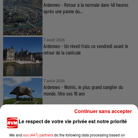
Ardennes - Retour à la normale dans 48 heures
après une panne du...
7 août 2026
Ardennes - Un réveil frais ce vendredi avant le
retour de la canicule
7 août 2026
Ardennes - Woinic, le plus grand sanglier du
monde, fête ses 18 ans
Continuer sans accepter
Le respect de votre vie privée est notre priorité
We and
our (447) partners
do the following data processing based on