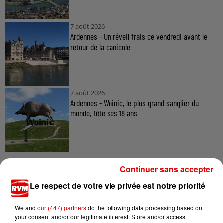
7 août 2026
Ardennes - Un réveil frais ce vendredi avant le
retour de la canicule
7 août 2026
Ardennes - Woinic, le plus grand sanglier du
monde, fête ses 18 ans
Continuer sans accepter
Le respect de votre vie privée est notre priorité
TITRES DIFFUSÉS
We and
our (447) partners
do the following data processing based on
your consent and/or our legitimate interest: Store and/or access