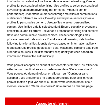
information on a device; Use limited data to select advertising; Create
profiles for personalised advertising; Use profiles to select personalised
17h26
17h26
17h23
17h23
17h16
17h16
advertising; Measure advertising performance; Measure content
performance; Understand audiences through statistics or combinations
of data from different sources; Develop and improve services; Create
profiles to personalise content; Use profiles to select personalised
content; Use limited data to select content; Ensure security, prevent and
detect fraud, and fix errors; Deliver and present advertising and content;
Save and communicate privacy choices. These technologies may
JERMAINE JACKSON, PIA
PIERRE DE MAERE
MARTIN GARRIX & ED
process personal data such as IP address and browsing data to offer
Je Pense A Vous
ZADORA
SHEERAN
following functionalities: Identify devices based on information actively
When The Rain
Repeat It
requested; Use precise geolocation data; Match and combine data from
Begin To Fall
other data sources; Link different devices; Identify devices based on
information transmitted automatically.
Vous pouvez accepter en cliquant sur "Accepter et fermer", ou affiner en
sélectionnant les finalités et/ou partenaires dans "Gérer mes choix".
Vous pouvez également refuser en cliquant sur "Continuer sans
accepter". Vos préférences ne s'appliqueront que pour ce site. Vous
pouvez mettre à jour vos choix, ou retirer votre consentement à tout
moment via le lien "Gérer les cookies" situé en bas de chaque page.
Accepter et fermer