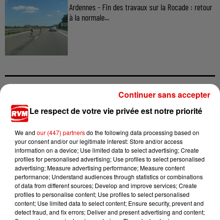
Ardennes - Fin des travaux sur la Rocade : retour
à la normale...
Continuer sans accepter
TITRES DIFFUSÉS
Le respect de votre vie privée est notre priorité
We and
our (447) partners
do the following data processing based on
12h56
12h56
12h53
12h53
12h49
12h49
your consent and/or our legitimate interest: Store and/or access
information on a device; Use limited data to select advertising; Create
profiles for personalised advertising; Use profiles to select personalised
advertising; Measure advertising performance; Measure content
performance; Understand audiences through statistics or combinations
of data from different sources; Develop and improve services; Create
profiles to personalise content; Use profiles to select personalised
TAYLOR SWIFT
ESMEE
GEORGES MICHAEL
content; Use limited data to select content; Ensure security, prevent and
Elizabeth Taylor
Insomnie
Careless Whisper
detect fraud, and fix errors; Deliver and present advertising and content;