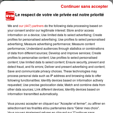
Continuer sans accepter
7 août 2026
Le respect de votre vie privée est notre priorité
Ardennes - Un réveil frais ce vendredi avant le
retour de la canicule
We and
our (447) partners
do the following data processing based on
your consent and/or our legitimate interest: Store and/or access
information on a device; Use limited data to select advertising; Create
profiles for personalised advertising; Use profiles to select personalised
advertising; Measure advertising performance; Measure content
performance; Understand audiences through statistics or combinations
of data from different sources; Develop and improve services; Create
profiles to personalise content; Use profiles to select personalised
content; Use limited data to select content; Ensure security, prevent and
TITRES DIFFUSÉS
detect fraud, and fix errors; Deliver and present advertising and content;
Save and communicate privacy choices. These technologies may
process personal data such as IP address and browsing data to offer
following functionalities: Identify devices based on information actively
10h14
10h14
10h12
10h12
10h08
10h08
requested; Use precise geolocation data; Match and combine data from
other data sources; Link different devices; Identify devices based on
information transmitted automatically.
Vous pouvez accepter en cliquant sur "Accepter et fermer", ou affiner en
sélectionnant les finalités et/ou partenaires dans "Gérer mes choix".
Vous pouvez également refuser en cliquant sur "Continuer sans