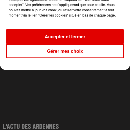
LEWIS CAPALDI
STEPHANE
SHAKIRA FEAT. BURNA
accepter". Vos préférences ne s'appliqueront que pour ce site. Vous
Almost
Ma Cherie
BOY
pouvez mettre à jour vos choix, ou retirer votre consentement à tout
Dai Dai
moment via le lien "Gérer les cookies" situé en bas de chaque page.
Accepter et fermer
Gérer mes choix
L'ACTU DES ARDENNES