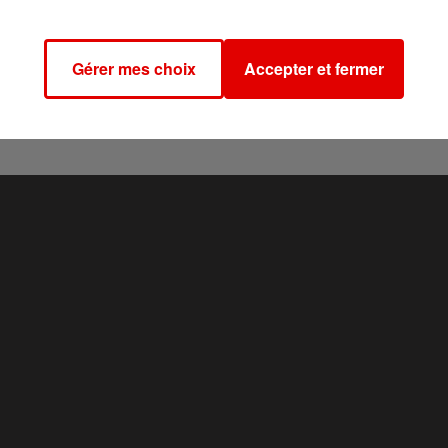
s de l’association, via
le site internet
ou
la page Facebook
Gérer mes choix
Accepter et fermer
oine et le cheval de trait ardennais.