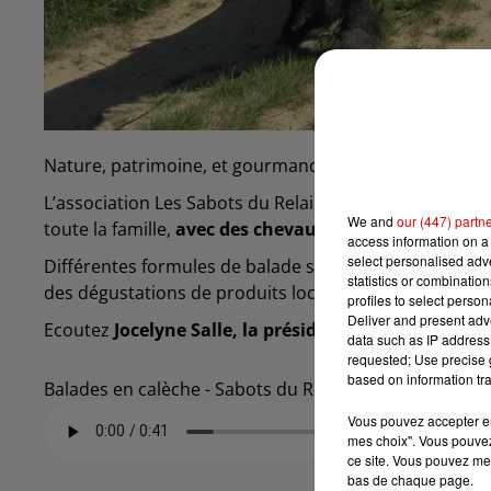
Nature, patrimoine, et gourmandise.
L’association Les Sabots du Relais, basée à Launois-s
We and
our (447) partn
toute la famille,
avec des chevaux de trait ardennais
access information on a 
select personalised ad
Différentes formules de balade sont proposées, d'une 
statistics or combinatio
des dégustations de produits locaux.
profiles to select person
Deliver and present adv
Ecoutez
Jocelyne Salle, la présidente de l’associatio
data such as IP address 
requested; Use precise g
based on information tra
Balades en calèche - Sabots du Relais
Vous pouvez accepter en 
mes choix". Vous pouvez
ce site. Vous pouvez met
bas de chaque page.