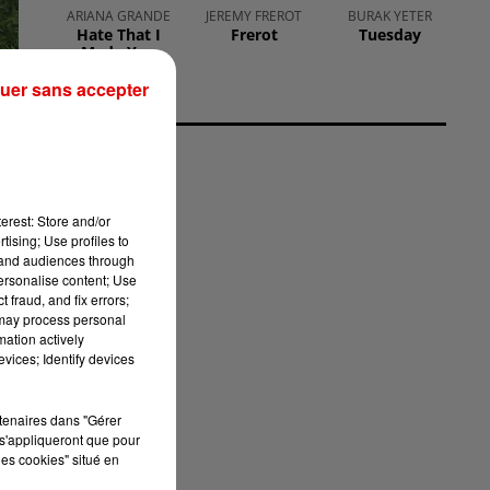
ARIANA GRANDE
JEREMY FREROT
BURAK YETER
Hate That I
Frerot
Tuesday
Made You
Love Me
uer sans accepter
r
erest: Store and/or
tising; Use profiles to
tand audiences through
personalise content; Use
 fraud, and fix errors;
 may process personal
mation actively
vices; Identify devices
rtenaires dans "Gérer
s'appliqueront que pour
les cookies" situé en