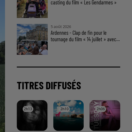
casting du film « Les Gendarmes »
5 août 2026
Ardennes - Clap de fin pour le
tournage du film « 14 juillet » avec...
TITRES DIFFUSÉS
2h13
2h13
2h10
2h10
2h06
2h06