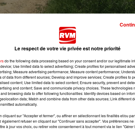
Contin
Le respect de votre vie privée est notre priorité
ur-Vence, vous propose cet été des
balades en calèche
pou
ers
do the following data processing based on your consent and/or our legitimate int
,
au départ du Relais de Poste de Launois-sur-Vence
.
device; Use limited data to select advertising; Create profiles for personalised adver
vertising; Measure advertising performance; Measure content performance; Unders
durée d'une heure à la journée entière. Avec à chaque fois
ns of data from different sources; Develop and improve services; Create profiles to 
alised content; Use limited data to select content; Ensure security, prevent and detect
ertising and content; Save and communicate privacy choices. These technologies
n
Les Sabots du Relais, au micro de Cordula Mullerke :
and browsing data to offer following functionalities: Identify devices based on infor
eolocation data; Match and combine data from other data sources; Link different de
nsmitted automatically.
cliquant sur "Accepter et fermer", ou affiner en sélectionnant les finalités et/ou pa
 également refuser en cliquant sur "Continuer sans accepter". Vos préférences ne 
tre à jour vos choix, ou retirer votre consentement à tout moment via le lien "Gérer 