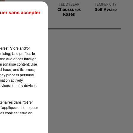
JONAS BROTHERS
TEDDYBEAR
TEMPER CITY
Only Human
Chaussures
Self Aware
uer sans accepter
Roses
uté
erest: Store and/or
tising; Use profiles to
tand audiences through
personalise content; Use
s
 fraud, and fix errors;
té
 may process personal
mation actively
vices; Identify devices
e
,
rtenaires dans "Gérer
s'appliqueront que pour
les cookies" situé en
s,