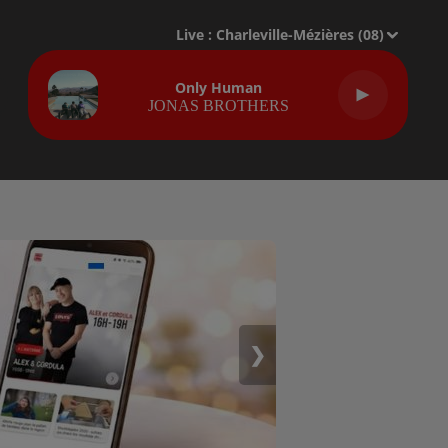
Live :
Charleville-Mézières (08)
Only Human
JONAS BROTHERS
❯