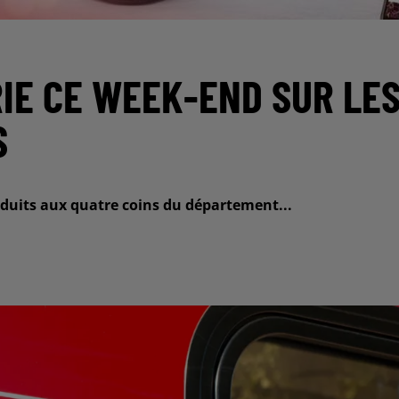
RIE CE WEEK-END SUR LE
S
oduits aux quatre coins du département...