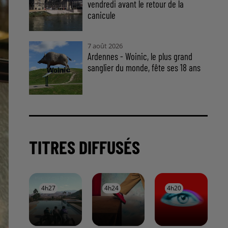
vendredi avant le retour de la
canicule
7 août 2026
Ardennes - Woinic, le plus grand
sanglier du monde, fête ses 18 ans
TITRES DIFFUSÉS
4h27
4h27
4h24
4h24
4h20
4h20