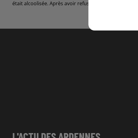
était alcoolisée. Après avoir refusé son transport à l’h
L'ACTU DES ARDENNES