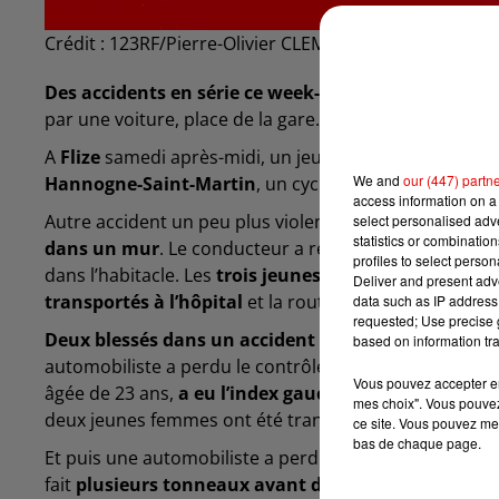
Crédit :
123RF/Pierre-Olivier CLEMENT-MANTION
Des accidents en série ce week-end dans les Arden
par une voiture, place de la gare. Le cycliste, blessé 
A
Flize
samedi après-midi, un jeune motard de 17 ans a
We and
our (447) partn
Hannogne-Saint-Martin
, un cycliste a glissé sur une 
access information on a 
Autre accident un peu plus violent, samedi après-mid
select personalised ad
statistics or combinatio
dans un mur
. Le conducteur a réussi à sortir de lui
profiles to select person
dans l’habitacle. Les
trois jeunes
ont finalement été p
Deliver and present adv
transportés à l’hôpital
et la route a dû être coupée le
data such as IP address 
requested; Use precise g
Deux blessés dans un accident également à Mouzo
based on information tra
automobiliste a perdu le contrôle de sa voiture a fini s
Vous pouvez accepter en 
âgée de 23 ans,
a eu l’index gauche sectionné
dans l
mes choix". Vous pouvez
deux jeunes femmes ont été transportées à l’hôpital.
ce site. Vous pouvez met
bas de chaque page.
Et puis une automobiliste a perdu le contrôle de sa v
fait
plusieurs tonneaux avant de terminer sa course