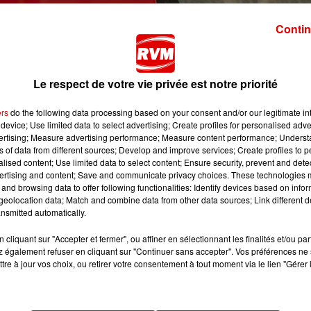
Contin
nes
. D’abord à
Sedan
, samedi midi où un cycliste a été perc
légèrement, a été emmené à l’hôpital.
Le respect de votre vie privée est notre priorité
 chuté sur la chaussée et s’est blessé au genou. A
ers
do the following data processing based on your consent and/or our legitimate int
plaque de verglas. Il a aussi été transporté à l’hôpital.
device; Use limited data to select advertising; Create profiles for personalised adver
i
à Bogny-sur-Meuse où une voiture est venue s’encastrer
vertising; Measure advertising performance; Measure content performance; Unders
ns of data from different sources; Develop and improve services; Create profiles to 
-même de la voiture mais ses deux passagères étaient piégée
alised content; Use limited data to select content; Ensure security, prevent and detect
ris en charge par les secours.
Blessés légèrement
, ils ont é
ertising and content; Save and communicate privacy choices. These technologies
 temps de l’intervention.
and browsing data to offer following functionalities: Identify devices based on infor
eolocation data; Match and combine data from other data sources; Link different de
n.
Aux environs de 5h du matin ce dimanche, une
nsmitted automatically.
a course sur le toit au milieu d’un carrefour.
La conductric
cliquant sur "Accepter et fermer", ou affiner en sélectionnant les finalités et/ou pa
e choc. Tandis que sa passagère était en état de choc. Les
 également refuser en cliquant sur "Continuer sans accepter". Vos préférences ne 
tre à jour vos choix, ou retirer votre consentement à tout moment via le lien "Gérer 
oiture samedi soir à
La Neuville-aux-Joûtes
. Son véhicule a
 sur le toit dans un champ
. La conductrice, âgée de 41 an