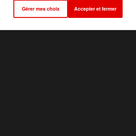
ôpital, elle a été prise en charge par les gendarmes.
Gérer mes choix
Accepter et fermer