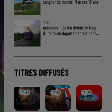
sanglier du monde, fête ses 18 ans
7h56
Ardennes - Un feu débute le long
d'une route départementale dans...
TITRES DIFFUSÉS
17h35
17h35
17h33
17h33
17h30
17h30