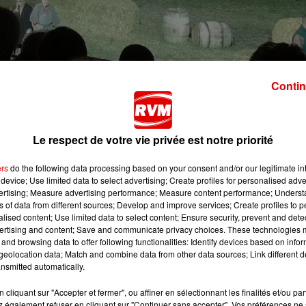
Contin
e la Cassine
.
de la Cassine a choisi de consacrer son spectacle estival à u
célèbre
Robin des Bois
.
Le respect de votre vie privée est notre priorité
ée en forêt de Sherwood. Le concept reste le même :
les
ers
do the following data processing based on your consent and/or our legitimate int
ile unique en Europe
qui se déplace au fil des scènes sur 3
device; Use limited data to select advertising; Create profiles for personalised adver
vertising; Measure advertising performance; Measure content performance; Unders
ns of data from different sources; Develop and improve services; Create profiles to 
idarité, d'entraide et d'amour.
alised content; Use limited data to select content; Ensure security, prevent and detect
ertising and content; Save and communicate privacy choices. These technologies
Cassine
au micro de Cordula Mullerke :
and browsing data to offer following functionalities: Identify devices based on infor
eolocation data; Match and combine data from other data sources; Link different de
nsmitted automatically.
cliquant sur "Accepter et fermer", ou affiner en sélectionnant les finalités et/ou pa
 également refuser en cliquant sur "Continuer sans accepter". Vos préférences ne 