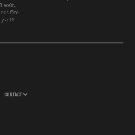
8 août,
nes fête
 y a 18
CONTACT