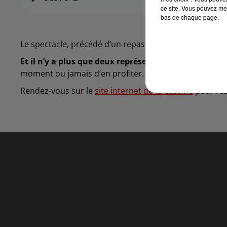
ce site. Vous pouvez met
bas de chaque page.
Le spectacle, précédé d’un repas pour ceux qui le sou
Et il n’y a plus que deux représentations de prévu :
moment ou jamais d’en profiter.
Rendez-vous sur le
site internet de la Cassine
pour rés