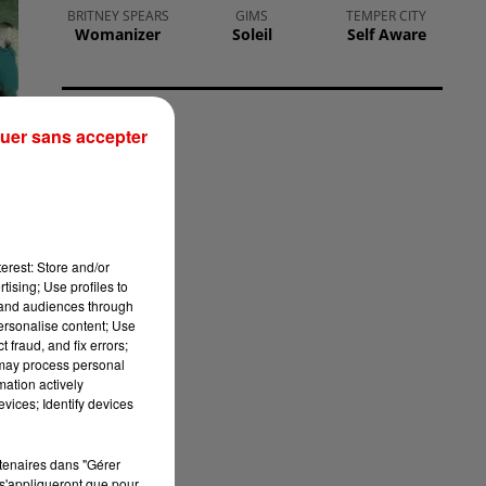
BRITNEY SPEARS
GIMS
TEMPER CITY
Womanizer
Soleil
Self Aware
uer sans accepter
n
erest: Store and/or
00
tising; Use profiles to
tand audiences through
personalise content; Use
 fraud, and fix errors;
 may process personal
mation actively
vices; Identify devices
rtenaires dans "Gérer
s'appliqueront que pour