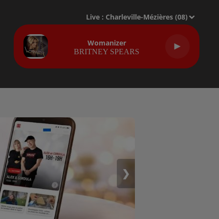
Live :
Charleville-Mézières (08)
Womanizer
BRITNEY SPEARS
❯