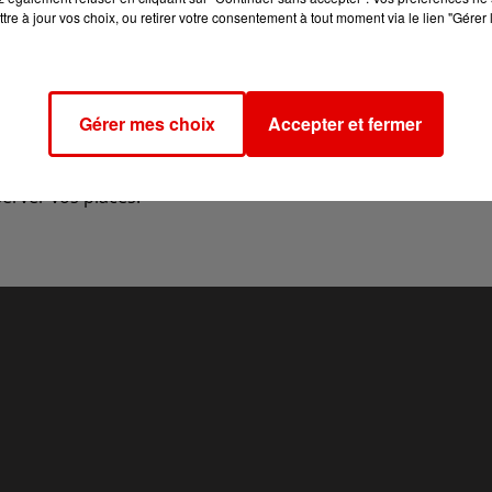
tre à jour vos choix, ou retirer votre consentement à tout moment via le lien "Gérer 
haitent, ne désemplit pas depuis sa première.
Gérer mes choix
Accepter et fermer
 ce vendredi 12 et samedi 13 août à 22h30
, c’est donc le
erver vos places.