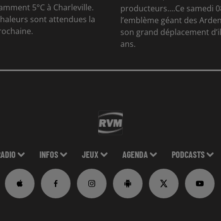
otamment 5°C à Charleville.
producteurs....Ce samedi 0
chaleurs sont attendues la
l’emblème géant des Arden
rochaine.
son grand déplacement d’il
ans.
RADIO
INFOS
JEUX
AGENDA
PODCASTS