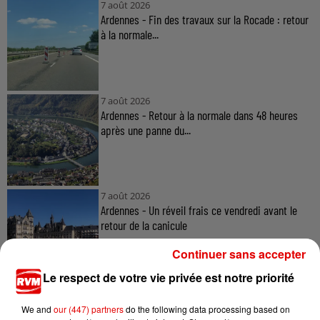
7 août 2026
Ardennes - Fin des travaux sur la Rocade : retour
à la normale...
7 août 2026
Ardennes - Retour à la normale dans 48 heures
après une panne du...
7 août 2026
Ardennes - Un réveil frais ce vendredi avant le
retour de la canicule
Continuer sans accepter
Le respect de votre vie privée est notre priorité
We and
our (447) partners
do the following data processing based on