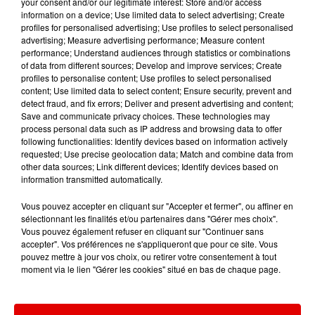
your consent and/or our legitimate interest: Store and/or access
information on a device; Use limited data to select advertising; Create
TITRES DIFFUSÉS
profiles for personalised advertising; Use profiles to select personalised
advertising; Measure advertising performance; Measure content
performance; Understand audiences through statistics or combinations
of data from different sources; Develop and improve services; Create
profiles to personalise content; Use profiles to select personalised
15h06
15h06
15h03
15h03
15h00
15h00
content; Use limited data to select content; Ensure security, prevent and
detect fraud, and fix errors; Deliver and present advertising and content;
Save and communicate privacy choices. These technologies may
process personal data such as IP address and browsing data to offer
following functionalities: Identify devices based on information actively
requested; Use precise geolocation data; Match and combine data from
other data sources; Link different devices; Identify devices based on
ANGELE FEAT. JUSTICE
DERMOT KENNEDY
JUNGELI FEAT. EMMA
information transmitted automatically.
What You Want
Power Over Me
Juste Un Peu
Vous pouvez accepter en cliquant sur "Accepter et fermer", ou affiner en
sélectionnant les finalités et/ou partenaires dans "Gérer mes choix".
Vous pouvez également refuser en cliquant sur "Continuer sans
accepter". Vos préférences ne s'appliqueront que pour ce site. Vous
pouvez mettre à jour vos choix, ou retirer votre consentement à tout
moment via le lien "Gérer les cookies" situé en bas de chaque page.