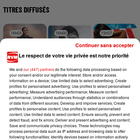
TITRES DIFFUSÉS
16h03
16h03
16h00
16h00
15h57
15h57
Continuer sans accepter
Le respect de votre vie privée est notre priorité
We and
our (447) partners
do the following data processing based on
LINH
TEDDY SWIMS
GIMS
your consent and/or our legitimate interest: Store and/or access
Dans Ton
Mr Know It All
Soleil
information on a device; Use limited data to select advertising; Create
Telephone
profiles for personalised advertising; Use profiles to select personalised
advertising; Measure advertising performance; Measure content
performance; Understand audiences through statistics or combinations
of data from different sources; Develop and improve services; Create
profiles to personalise content; Use profiles to select personalised
content; Use limited data to select content; Ensure security, prevent and
detect fraud, and fix errors; Deliver and present advertising and content;
Save and communicate privacy choices. These technologies may
process personal data such as IP address and browsing data to offer
following functionalities: Identify devices based on information actively