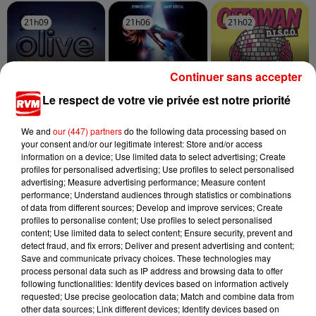
21h09
21h09
21h06
21h06
21h02
21h02
Continuer sans accepter
Le respect de votre vie privée est notre priorité
OLIVE
DAVID GUETTA X
OTTAWAN
You're Not Alone
T'es Ok
JENNIFER LOPEZ
We and
our (447) partners
do the following data processing based on
Save Me Tonight
your consent and/or our legitimate interest: Store and/or access
information on a device; Use limited data to select advertising; Create
profiles for personalised advertising; Use profiles to select personalised
advertising; Measure advertising performance; Measure content
performance; Understand audiences through statistics or combinations
of data from different sources; Develop and improve services; Create
profiles to personalise content; Use profiles to select personalised
content; Use limited data to select content; Ensure security, prevent and
detect fraud, and fix errors; Deliver and present advertising and content;
Save and communicate privacy choices. These technologies may
process personal data such as IP address and browsing data to offer
following functionalities: Identify devices based on information actively
requested; Use precise geolocation data; Match and combine data from
other data sources; Link different devices; Identify devices based on