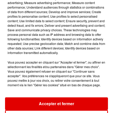
advertising; Measure advertising performance; Measure content
7 août 2026
performance; Understand audiences through statistics or combinations
Ardennes - Un réveil frais ce vendredi avant le
of data from different sources; Develop and improve services; Create
retour de la canicule
profiles to personalise content; Use profiles to select personalised
content; Use limited data to select content; Ensure security, prevent and
detect fraud, and fix errors; Deliver and present advertising and content;
Save and communicate privacy choices. These technologies may
process personal data such as IP address and browsing data to offer
7 août 2026
following functionalities: Identify devices based on information actively
Ardennes - Woinic, le plus grand sanglier du
requested; Use precise geolocation data; Match and combine data from
monde, fête ses 18 ans
other data sources; Link different devices; Identify devices based on
information transmitted automatically.
Vous pouvez accepter en cliquant sur "Accepter et fermer", ou affiner en
sélectionnant les finalités et/ou partenaires dans "Gérer mes choix".
Vous pouvez également refuser en cliquant sur "Continuer sans
accepter". Vos préférences ne s'appliqueront que pour ce site. Vous
pouvez mettre à jour vos choix, ou retirer votre consentement à tout
moment via le lien "Gérer les cookies" situé en bas de chaque page.
TITRES DIFFUSÉS
Accepter et fermer
13h36
13h36
13h33
13h33
13h30
13h30