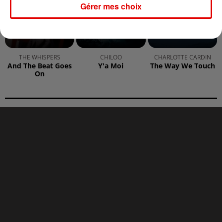
Gérer mes choix
THE WHISPERS
CHILOO
CHARLOTTE CARDIN
And The Beat Goes
Y'a Moi
The Way We Touch
On