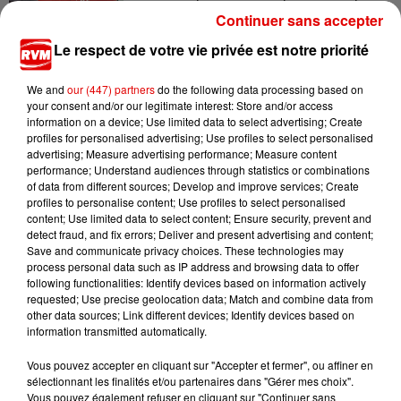
après une collision...
Continuer sans accepter
Le respect de votre vie privée est notre priorité
We and
our (447) partners
do the following data processing based on
your consent and/or our legitimate interest: Store and/or access
information on a device; Use limited data to select advertising; Create
profiles for personalised advertising; Use profiles to select personalised
advertising; Measure advertising performance; Measure content
TITRES DIFFUSÉS
performance; Understand audiences through statistics or combinations
of data from different sources; Develop and improve services; Create
profiles to personalise content; Use profiles to select personalised
content; Use limited data to select content; Ensure security, prevent and
19h36
19h36
19h33
19h33
19h29
19h29
detect fraud, and fix errors; Deliver and present advertising and content;
Save and communicate privacy choices. These technologies may
process personal data such as IP address and browsing data to offer
following functionalities: Identify devices based on information actively
requested; Use precise geolocation data; Match and combine data from
other data sources; Link different devices; Identify devices based on
information transmitted automatically.
MADONNA
PIERRE DE MAERE
EVANESCENCE
La Isla Bonita
Je Pense A Vous
Who Will You
Vous pouvez accepter en cliquant sur "Accepter et fermer", ou affiner en
Follow
sélectionnant les finalités et/ou partenaires dans "Gérer mes choix".
Vous pouvez également refuser en cliquant sur "Continuer sans