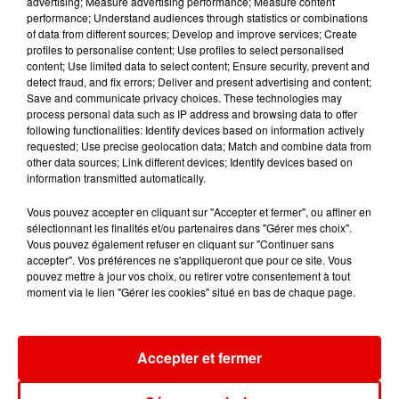
advertising; Measure advertising performance; Measure content
performance; Understand audiences through statistics or combinations
of data from different sources; Develop and improve services; Create
profiles to personalise content; Use profiles to select personalised
content; Use limited data to select content; Ensure security, prevent and
detect fraud, and fix errors; Deliver and present advertising and content;
BEBE REXHA & DAVID
AMIR
TAME IMPALA & JENNIE
Save and communicate privacy choices. These technologies may
A L'imparfaite
Dracula
GUETTA
process personal data such as IP address and browsing data to offer
Sad Girls
following functionalities: Identify devices based on information actively
requested; Use precise geolocation data; Match and combine data from
other data sources; Link different devices; Identify devices based on
information transmitted automatically.
Vous pouvez accepter en cliquant sur "Accepter et fermer", ou affiner en
sélectionnant les finalités et/ou partenaires dans "Gérer mes choix".
Vous pouvez également refuser en cliquant sur "Continuer sans
accepter". Vos préférences ne s'appliqueront que pour ce site. Vous
pouvez mettre à jour vos choix, ou retirer votre consentement à tout
moment via le lien "Gérer les cookies" situé en bas de chaque page.
Accepter et fermer