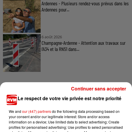
Ardennes - Plusieurs rendez-vous prévus dans les
Ardennes pour...
6 août 2026
Champagne-Ardenne - Attention aux travaux sur
l'A34 et la RN51 dans...
Continuer sans accepter
Le respect de votre vie privée est notre priorité
TITRES DIFFUSÉS
We and
our (447) partners
do the following data processing based on
your consent and/or our legitimate interest: Store and/or access
information on a device; Use limited data to select advertising; Create
8h18
8h18
8h14
8h14
8h11
8h11
profiles for personalised advertising; Use profiles to select personalised