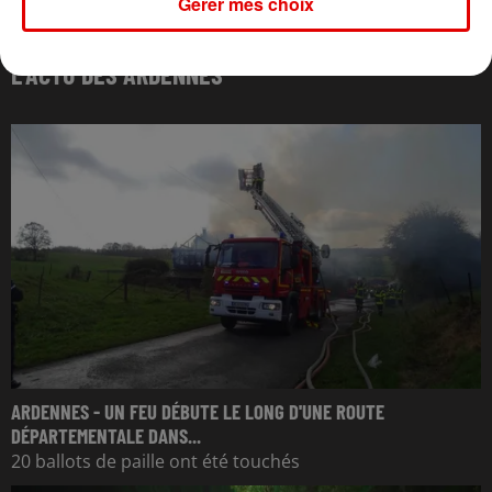
Gérer mes choix
L'ACTU DES ARDENNES
ARDENNES - UN FEU DÉBUTE LE LONG D'UNE ROUTE
DÉPARTEMENTALE DANS...
20 ballots de paille ont été touchés