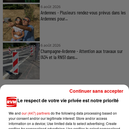
6 août 2026
Ardennes - Plusieurs rendez-vous prévus dans les
Ardennes pour...
6 août 2026
Champagne-Ardenne - Attention aux travaux sur
l'A34 et la RN51 dans...
Continuer sans accepter
Le respect de votre vie privée est notre priorité
TITRES DIFFUSÉS
We and
our (447) partners
do the following data processing based on
your consent and/or our legitimate interest: Store and/or access
information on a device; Use limited data to select advertising; Create
profiles for personalised advertising; Use profiles to select personalised
8h48
8h48
8h44
8h44
8h40
8h40