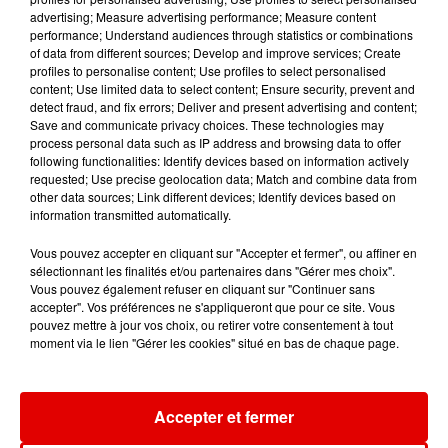
advertising; Measure advertising performance; Measure content
performance; Understand audiences through statistics or combinations
of data from different sources; Develop and improve services; Create
profiles to personalise content; Use profiles to select personalised
content; Use limited data to select content; Ensure security, prevent and
detect fraud, and fix errors; Deliver and present advertising and content;
Save and communicate privacy choices. These technologies may
MARVIN GAYE
ANGELE FEAT. JUSTICE
ARIANA GRANDE
process personal data such as IP address and browsing data to offer
Sexual Healing
What You Want
Hate That I Made
You Love Me
following functionalities: Identify devices based on information actively
requested; Use precise geolocation data; Match and combine data from
other data sources; Link different devices; Identify devices based on
information transmitted automatically.
Vous pouvez accepter en cliquant sur "Accepter et fermer", ou affiner en
sélectionnant les finalités et/ou partenaires dans "Gérer mes choix".
Vous pouvez également refuser en cliquant sur "Continuer sans
accepter". Vos préférences ne s'appliqueront que pour ce site. Vous
pouvez mettre à jour vos choix, ou retirer votre consentement à tout
moment via le lien "Gérer les cookies" situé en bas de chaque page.
Accepter et fermer