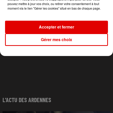
Opalite
Girlfriend
We Are The People
pouvez mettre à jour vos choix, ou retirer votre consentement à tout
moment via le lien "Gérer les cookies" situé en bas de chaque page.
Accepter et fermer
Gérer mes choix
L'ACTU DES ARDENNES