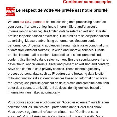
Continuer sans accepter
7 août 2026
Le respect de votre vie privée est notre priorité
Ardennes - Un réveil frais ce vendredi avant le
retour de la canicule
We and
our (447) partners
do the following data processing based on
your consent and/or our legitimate interest: Store and/or access
information on a device; Use limited data to select advertising; Create
profiles for personalised advertising; Use profiles to select personalised
advertising; Measure advertising performance; Measure content
performance; Understand audiences through statistics or combinations
of data from different sources; Develop and improve services; Create
profiles to personalise content; Use profiles to select personalised
content; Use limited data to select content; Ensure security, prevent and
TITRES DIFFUSÉS
detect fraud, and fix errors; Deliver and present advertising and content;
Save and communicate privacy choices. These technologies may
process personal data such as IP address and browsing data to offer
following functionalities: Identify devices based on information actively
17h25
17h25
17h22
17h22
17h15
17h15
requested; Use precise geolocation data; Match and combine data from
other data sources; Link different devices; Identify devices based on
information transmitted automatically.
Vous pouvez accepter en cliquant sur "Accepter et fermer", ou affiner en
sélectionnant les finalités et/ou partenaires dans "Gérer mes choix".
Vous pouvez également refuser en cliquant sur "Continuer sans
TAYLOR SWIFT
TAYC
MARTIN GARRIX & BONO
accepter". Vos préférences ne s'appliqueront que pour ce site. Vous