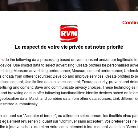
Contin
Le respect de votre vie privée est notre priorité
u collège Jean Macé se sont retrouvés samedi 27 août sur la
ème
e d’une classe de 3
à la rentrée, alors que les effectifs
ers
do the following data processing based on your consent and/or our legitimate int
device; Use limited data to select advertising; Create profiles for personalised adver
vertising; Measure advertising performance; Measure content performance; Unders
ns of data from different sources; Develop and improve services; Create profiles to 
à cette situation.
alised content; Use limited data to select content; Ensure security, prevent and detect
arleville, au micro de Cordula Mullerke :
ertising and content; Save and communicate privacy choices. These technologies
and browsing data to offer following functionalities: Identify devices based on infor
eolocation data; Match and combine data from other data sources; Link different de
nsmitted automatically.
cliquant sur "Accepter et fermer", ou affiner en sélectionnant les finalités et/ou pa
 également refuser en cliquant sur "Continuer sans accepter". Vos préférences ne 
tre à jour vos choix, ou retirer votre consentement à tout moment via le lien "Gérer 