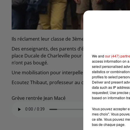
Ils réclament leur classe de 3ème.
Des enseignants, des parents d’élèves et des élèves d
place Ducale de Charleville pour dénoncer la fermetur
We and
our (447) partn
access information on a 
n’ont pas bougé.
select personalised ad
statistics or combinatio
Une mobilisation pour interpeller le grand public face 
profiles to select person
Ecoutez Thibaut, professeur au collège Jean Macé de Ch
Deliver and present adv
data such as IP address 
requested; Use precise g
Grève rentrée Jean Macé
based on information tra
Vous pouvez accepter en 
mes choix". Vous pouvez
ce site. Vous pouvez met
bas de chaque page.