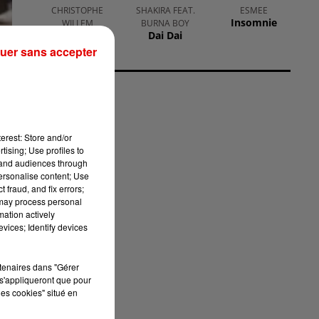
CHRISTOPHE
SHAKIRA FEAT.
ESMEE
Insomnie
WILLEM
BURNA BOY
Systaime
Dai Dai
uer sans accepter
erest: Store and/or
tising; Use profiles to
tand audiences through
personalise content; Use
 fraud, and fix errors;
 may process personal
mation actively
vices; Identify devices
rtenaires dans "Gérer
s'appliqueront que pour
les cookies" situé en