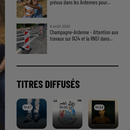
prévus dans les Ardennes pour...
6 août 2026
Champagne-Ardenne - Attention aux
travaux sur l'A34 et la RN51 dans...
TITRES DIFFUSÉS
9h47
9h47
9h36
9h36
9h34
9h34