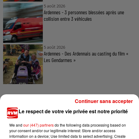
5 août 2026
Ardennes - 3 personnes blessées après une
collision entre 3 véhicules
5 août 2026
Ardennes - Des Ardennais au casting du film «
Les Gendarmes »
Continuer sans accepter
Le respect de votre vie privée est notre priorité
TITRES DIFFUSÉS
We and
our (447) partners
do the following data processing based on
your consent and/or our legitimate interest: Store and/or access
information on a device; Use limited data to select advertising; Create
16h37
16h37
16h34
16h34
16h31
16h31