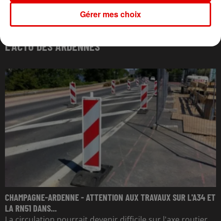
Gérer mes choix
L'ACTU DES ARDENNES
CHAMPAGNE-ARDENNE - ATTENTION AUX TRAVAUX SUR L'A34 ET
LA RN51 DANS...
La circulation pourrait devenir difficile sur l'axe routier