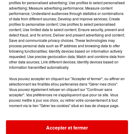
profiles for personalised advertising; Use profiles to select personalised
advertising; Measure advertising performance; Measure content
performance; Understand audiences through statistics or combinations
of data from different sources; Develop and improve services; Create
profiles to personalise content; Use profiles to select personalised
content; Use limited data to select content; Ensure security, prevent and
detect fraud, and fix errors; Deliver and present advertising and content;
TRACY CHAPMAN
CHARLES DORE
TEMPER CITY
Save and communicate privacy choices. These technologies may
Talking About A
Famille Ou Pas
Self Aware
process personal data such as IP address and browsing data to offer
Revolution
Famille
following functionalities: Identify devices based on information actively
requested; Use precise geolocation data; Match and combine data from
other data sources; Link different devices; Identify devices based on
information transmitted automatically.
Vous pouvez accepter en cliquant sur "Accepter et fermer", ou affiner en
sélectionnant les finalités et/ou partenaires dans "Gérer mes choix".
Vous pouvez également refuser en cliquant sur "Continuer sans
accepter". Vos préférences ne s'appliqueront que pour ce site. Vous
pouvez mettre à jour vos choix, ou retirer votre consentement à tout
moment via le lien "Gérer les cookies" situé en bas de chaque page.
Accepter et fermer