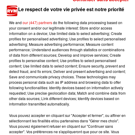
11h54
Le respect de votre vie privée est notre priorité
Ardennes - Deux blessés légers dans un accident
We and
our (447) partners
do the following data processing based on
your consent and/or our legitimate interest: Store and/or access
information on a device; Use limited data to select advertising; Create
profiles for personalised advertising; Use profiles to select personalised
advertising; Measure advertising performance; Measure content
performance; Understand audiences through statistics or combinations
of data from different sources; Develop and improve services; Create
profiles to personalise content; Use profiles to select personalised
content; Use limited data to select content; Ensure security, prevent and
TITRES DIFFUSÉS
detect fraud, and fix errors; Deliver and present advertising and content;
Save and communicate privacy choices. These technologies may
process personal data such as IP address and browsing data to offer
following functionalities: Identify devices based on information actively
22h19
22h19
22h16
22h16
22h12
22h12
requested; Use precise geolocation data; Match and combine data from
other data sources; Link different devices; Identify devices based on
information transmitted automatically.
Vous pouvez accepter en cliquant sur "Accepter et fermer", ou affiner en
sélectionnant les finalités et/ou partenaires dans "Gérer mes choix".
Vous pouvez également refuser en cliquant sur "Continuer sans
MANON LISA
SWEETBOX
MARTIN GARRIX & ED
accepter". Vos préférences ne s'appliqueront que pour ce site. Vous