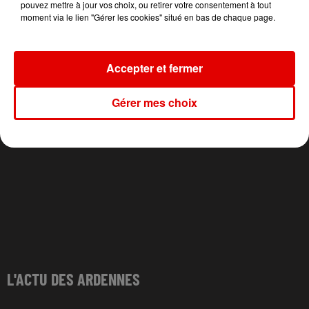
Le Petit Pecheur
Everything's Gonna
SHEERAN
pouvez mettre à jour vos choix, ou retirer votre consentement à tout
Be Alright
Repeat It
moment via le lien "Gérer les cookies" situé en bas de chaque page.
Accepter et fermer
Gérer mes choix
L'ACTU DES ARDENNES