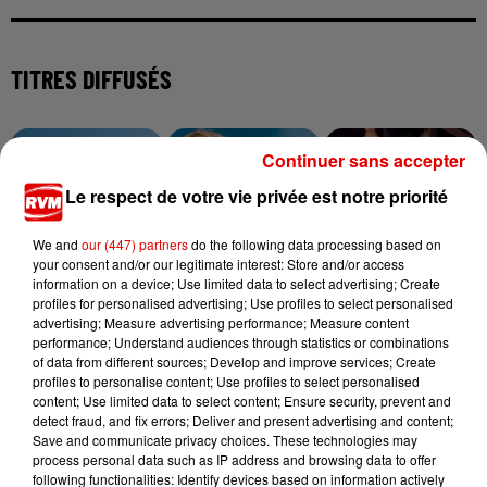
TITRES DIFFUSÉS
Continuer sans accepter
13h00
13h00
12h57
12h57
12h54
12h54
Le respect de votre vie privée est notre priorité
We and
our (447) partners
do the following data processing based on
your consent and/or our legitimate interest: Store and/or access
information on a device; Use limited data to select advertising; Create
RIVIERA
ALEX WARREN
TAYC
profiles for personalised advertising; Use profiles to select personalised
She Doesn't Mind
Fever Dream
Girlfriend
advertising; Measure advertising performance; Measure content
performance; Understand audiences through statistics or combinations
of data from different sources; Develop and improve services; Create
profiles to personalise content; Use profiles to select personalised
content; Use limited data to select content; Ensure security, prevent and
detect fraud, and fix errors; Deliver and present advertising and content;
Save and communicate privacy choices. These technologies may
process personal data such as IP address and browsing data to offer
following functionalities: Identify devices based on information actively