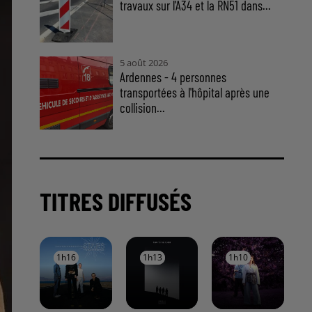
travaux sur l'A34 et la RN51 dans...
5 août 2026
Ardennes - 4 personnes
transportées à l'hôpital après une
collision...
TITRES DIFFUSÉS
1h16
1h16
1h13
1h13
1h10
1h10