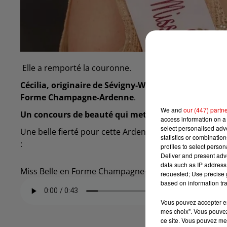
Elle a remporté la couronne.
Cécilia, originaire de Sévigny-Waleppe dans le sud A
Forme Champagne-Ardenne
.
We and
our (447) partn
Un concours de beauté qui met en avant les femme
access information on a 
select personalised ad
Une belle fierté pour cette Ardennaise de 42 ans qui s
statistics or combinatio
:
profiles to select person
Deliver and present adv
data such as IP address 
Miss Belle en Forme Champagne-Ardenne 2023
requested; Use precise g
based on information tra
Vous pouvez accepter en 
mes choix". Vous pouvez
ce site. Vous pouvez met