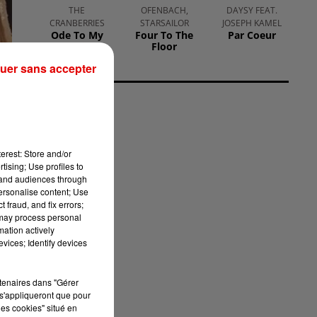
THE
OFENBACH,
DAYSY FEAT.
CRANBERRIES
STARSAILOR
JOSEPH KAMEL
Ode To My
Four To The
Par Coeur
Family
Floor
uer sans accepter
erest: Store and/or
tising; Use profiles to
tand audiences through
oï
personalise content; Use
 fraud, and fix errors;
 may process personal
mation actively
vices; Identify devices
rtenaires dans "Gérer
s'appliqueront que pour
les cookies" situé en