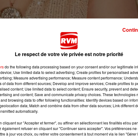
Contin
rdennes, a été sacrée il y a quelques jours Miss Belle en
Le respect de votre vie privée est notre priorité
ers
do the following data processing based on your consent and/or our legitimate int
s avec des rondeurs
.
device; Use limited data to select advertising; Create profiles for personalised adver
vertising; Measure advertising performance; Measure content performance; Unders
ouffle de
fibromyalgie
. Elle a réagi au micro de Manon Lo-v
ns of data from different sources; Develop and improve services; Create profiles to 
alised content; Use limited data to select content; Ensure security, prevent and detect
ertising and content; Save and communicate privacy choices. These technologies
and browsing data to offer following functionalities: Identify devices based on infor
eolocation data; Match and combine data from other data sources; Link different de
nsmitted automatically.
cliquant sur "Accepter et fermer", ou affiner en sélectionnant les finalités et/ou pa
 également refuser en cliquant sur "Continuer sans accepter". Vos préférences ne 
tre à jour vos choix, ou retirer votre consentement à tout moment via le lien "Gérer 