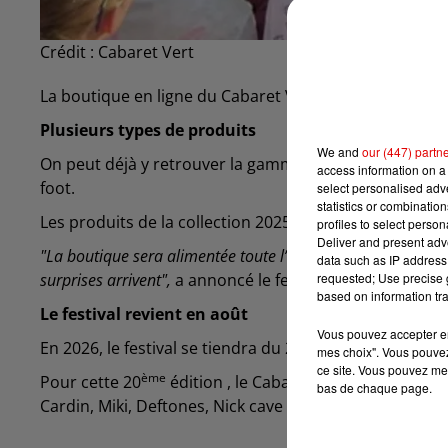
Crédit :
Cabaret Vert
La boutique en ligne du Cabaret Vert a fait son retour 
Plusieurs types de produits
We and
our (447) partn
On peut déjà y retrouver la gamme intemporelle du fest
access information on a 
foot.
select personalised ad
statistics or combinatio
Les produits de la collection 2025 sont aussi disponi
profiles to select person
Deliver and present adv
"La boutique sera alimentée toute l’année avec de nouvelles
data such as IP address 
requested; Use precise g
surprises arrivent",
a annoncé le festival.
based on information tra
Le festival revient en août
Vous pouvez accepter en 
En 2026, le festival se tiendra du 20 au 23 août.
mes choix". Vous pouvez
ce site. Vous pouvez met
ème
Pour cette 20
édition , le Cabaret Vert a déjà anno
bas de chaque page.
Cardin, Miki, Deftones, Nick cave and the bad seeds 