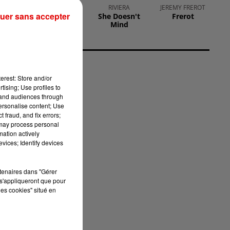
VITAA
RIVIERA
JEREMY FREROT
uer sans accepter
Un Dimanche
She Doesn't
Frerot
Avec Toi
Mind
erest: Store and/or
de
tising; Use profiles to
tand audiences through
personalise content; Use
 fraud, and fix errors;
 may process personal
mation actively
vices; Identify devices
rtenaires dans "Gérer
s'appliqueront que pour
les cookies" situé en
te