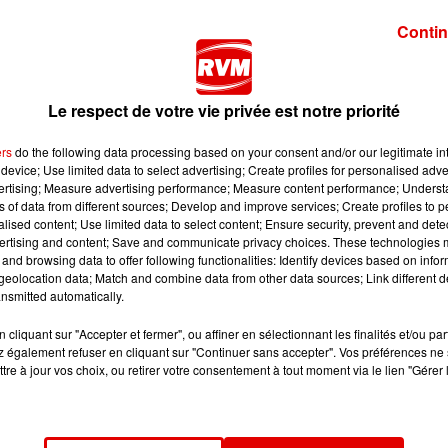
Contin
lundi 19 janvier.
Le respect de votre vie privée est notre priorité
ers
do the following data processing based on your consent and/or our legitimate int
ival : sacs bananes, casquettes, t-shirts, bonnets, maillot 
device; Use limited data to select advertising; Create profiles for personalised adver
vertising; Measure advertising performance; Measure content performance; Unders
ns of data from different sources; Develop and improve services; Create profiles to 
bles en promotion.
alised content; Use limited data to select content; Ensure security, prevent and detect
ertising and content; Save and communicate privacy choices. These technologies
 collections au fil des saisons et des temps forts et quelques
and browsing data to offer following functionalities: Identify devices based on infor
eolocation data; Match and combine data from other data sources; Link different de
nsmitted automatically.
cliquant sur "Accepter et fermer", ou affiner en sélectionnant les finalités et/ou pa
 également refuser en cliquant sur "Continuer sans accepter". Vos préférences ne 
tre à jour vos choix, ou retirer votre consentement à tout moment via le lien "Gérer 
ncé la venue de plusieurs artistes : Gims, Théodora, Charlot
ou encore Josman.