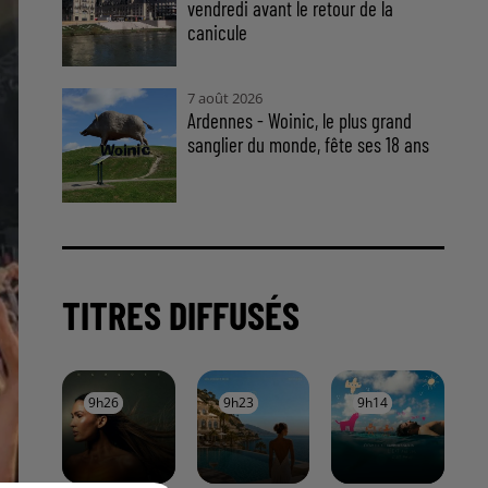
vendredi avant le retour de la
canicule
7 août 2026
Ardennes - Woinic, le plus grand
sanglier du monde, fête ses 18 ans
TITRES DIFFUSÉS
9h26
9h26
9h23
9h23
9h14
9h14