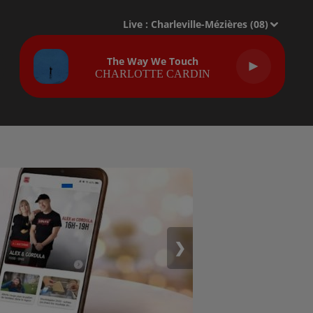
Live :
Charleville-Mézières (08)
The Way We Touch
CHARLOTTE CARDIN
❯