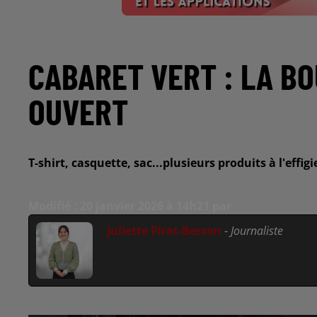
CABARET VERT : LA BO
OUVERT
T-shirt, casquette, sac...plusieurs produits à l'effig
Modifié : 20 janvier 2026 à 14h21 par
Juliette Pirot-Berson
-
Journaliste