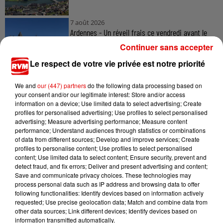
7 août 2026
Ardennes - Un réveil frais ce vendredi avant le
retour de la canicule
Continuer sans accepter
Le respect de votre vie privée est notre priorité
We and
our (447) partners
do the following data processing based on
7 août 2026
your consent and/or our legitimate interest: Store and/or access
Ardennes - Woinic, le plus grand sanglier du
information on a device; Use limited data to select advertising; Create
monde, fête ses 18 ans
profiles for personalised advertising; Use profiles to select personalised
advertising; Measure advertising performance; Measure content
performance; Understand audiences through statistics or combinations
of data from different sources; Develop and improve services; Create
profiles to personalise content; Use profiles to select personalised
content; Use limited data to select content; Ensure security, prevent and
detect fraud, and fix errors; Deliver and present advertising and content;
Save and communicate privacy choices. These technologies may
process personal data such as IP address and browsing data to offer
TITRES DIFFUSÉS
following functionalities: Identify devices based on information actively
requested; Use precise geolocation data; Match and combine data from
other data sources; Link different devices; Identify devices based on
information transmitted automatically.