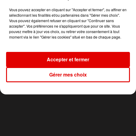
10h27
10h27
10h23
10h23
10h20
10h20
Vous pouvez accepter en cliquant sur "Accepter et fermer", ou affiner en
sélectionnant les finalités et/ou partenaires dans "Gérer mes choix".
Vous pouvez également refuser en cliquant sur "Continuer sans
accepter". Vos préférences ne s'appliqueront que pour ce site. Vous
pouvez mettre à jour vos choix, ou retirer votre consentement à tout
moment via le lien "Gérer les cookies" situé en bas de chaque page.
WHITNEY HOUSTON
TEMPER CITY
AMIR
I Have Nothing
Self Aware
A L'imparfaite
Accepter et fermer
Gérer mes choix