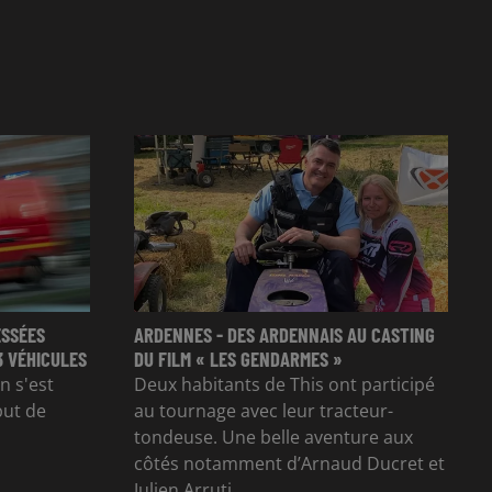
ESSÉES
ARDENNES - DES ARDENNAIS AU CASTING
3 VÉHICULES
DU FILM « LES GENDARMES »
n s'est
Deux habitants de This ont participé
but de
au tournage avec leur tracteur-
tondeuse. Une belle aventure aux
côtés notamment d’Arnaud Ducret et
Julien Arruti.