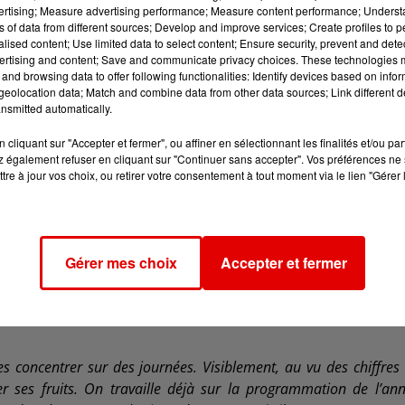
vertising; Measure advertising performance; Measure content performance; Unders
ns of data from different sources; Develop and improve services; Create profiles to 
ente, de dire où on allait finir. Les courbes ne mentaient pas. M
alised content; Use limited data to select content; Ensure security, prevent and detect
 fois, on part très fort et on s’écroule à la fin. D’autres fois,
ertising and content; Save and communicate privacy choices. These technologies
and browsing data to offer following functionalities: Identify devices based on infor
eu. Depuis 2022, je n’arrive plus à lire nos courbes de billetteri
eolocation data; Match and combine data from other data sources; Link different de
nsmitted automatically.
cliquant sur "Accepter et fermer", ou affiner en sélectionnant les finalités et/ou pa
 également refuser en cliquant sur "Continuer sans accepter". Vos préférences ne 
ntre les amateurs de pop, de rap, d’électro ou de rock, 
tre à jour vos choix, ou retirer votre consentement à tout moment via le lien "Gérer 
istiques se cache une nouvelle stratégie de construction 
ne et cohabite plutôt bien. En revanche, d’un point de vue music
Gérer mes choix
Accepter et fermer
r un style précis. C’est un effet de société aujourd’hui "
, anal
, les organisateurs ont choisi de conserver la diversité 
es concentrer sur des journées. Visiblement, au vu des chiffres
r ses fruits. On travaille déjà sur la programmation de l’an