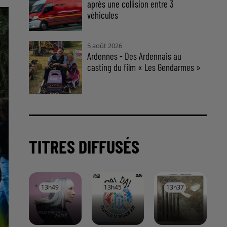
après une collision entre 3
véhicules
5 août 2026
Ardennes - Des Ardennais au
casting du film « Les Gendarmes »
TITRES DIFFUSÉS
13h49
13h49
13h45
13h45
13h37
13h37