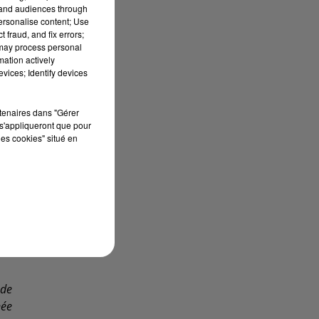
tand audiences through
personalise content; Use
ais
 fraud, and fix errors;
 on
 may process personal
mation actively
e"
,
vices; Identify devices
rtenaires dans "Gérer
s'appliqueront que pour
les
les cookies" situé en
des
al,
yse
des
 de
née