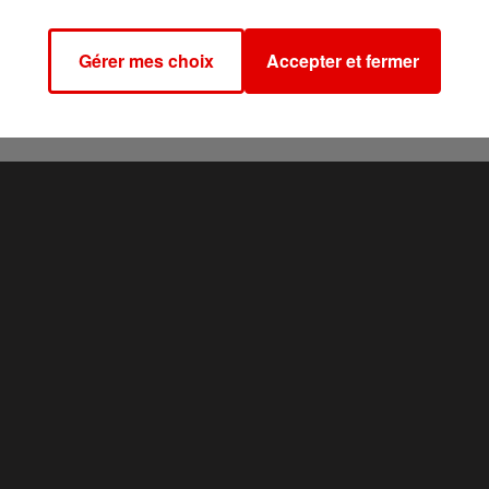
onorer sa mémoire et de la transmettre aux futures générations
Gérer mes choix
Accepter et fermer
une plaque sera dévoilée sur le monument aux morts.