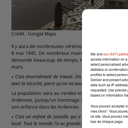
Crédit :
Google Maps
Il y aura de nombreuses cérémonies partout en Franc
8 mai 1945. De nombreux maires finalisent actuelle
We and
our (447) partn
access information on a 
demande beaucoup de temps, notamment pour les no
select personalised ad
mars.
statistics or combinatio
profiles to select person
« C’est énormément de travail. On est bien aidé par les au
Deliver and present adv
avec la sécurité, parce qu’on va avoir énormément de mon
data such as IP address 
requested; Use precise g
La population sera au rendez-vous pour cette cérém
based on information tra
Ardennes, puisqu’un hommage sera rendu au militaire 
Vous pouvez accepter en 
son enfance dans les Ardennes.
mes choix". Vous pouvez
« C’est un enfant de Juniville qui a fréquenté l’école mate
ce site. Vous pouvez met
bas de chaque page.
local. Tout le monde l’a vu grandir, notamment à la boulang