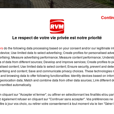
Contin
Le respect de votre vie privée est notre priorité
e demain, à l’occasion de la commémoration de la victoire
ment l’organisation de ces événements. Une préparation 
ers
do the following data processing based on your consent and/or our legitimate int
device; Use limited data to select advertising; Create profiles for personalised adver
uveaux élus arrivés à la tête de leur commune au mois
vertising; Measure advertising performance; Measure content performance; Unders
ns of data from different sources; Develop and improve services; Create profiles to 
alised content; Use limited data to select content; Ensure security, prevent and detect
torités, mais ensuite il faut mettre en place toute l’organisati
ertising and content; Save and communicate privacy choices. These technologies
de »
, explique Bruno Rochon, maire de Juniville.
and browsing data to offer following functionalities: Identify devices based on infor
eolocation data; Match and combine data from other data sources; Link different de
onie particulièrement émouvante dans ce village du sud 
nsmitted automatically.
de 31 ans Anicet Girardin, tué au Liban et qui a passé to
cliquant sur "Accepter et fermer", ou affiner en sélectionnant les finalités et/ou pa
 également refuser en cliquant sur "Continuer sans accepter". Vos préférences ne 
rnelle, primaire, puis le collège, et qui a joué au foot dans le c
tre à jour vos choix, ou retirer votre consentement à tout moment via le lien "Gérer 
erie familiale. C’était le petit garçon qui était au comptoir, c’