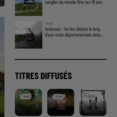
sanglier du monde fête ses 18 ans
7h56
Ardennes - Un feu débute le long
d'une route départementale dans...
TITRES DIFFUSÉS
13h00
13h00
12h56
12h56
12h53
12h53