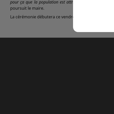
pour ça que la population est attristée. On se doit d’h
poursuit le maire.
La cérémonie débutera ce vendredi vers 9 heures et 