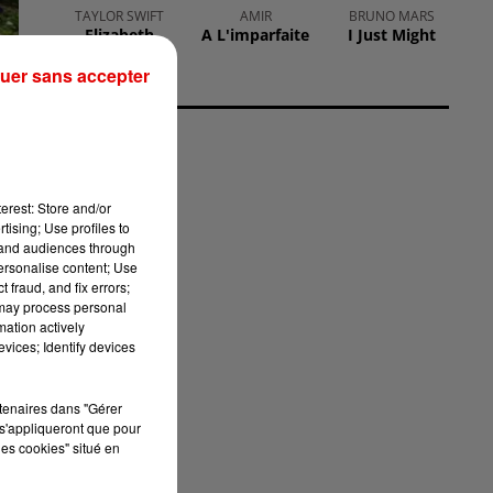
TAYLOR SWIFT
AMIR
BRUNO MARS
Elizabeth
A L'imparfaite
I Just Might
Taylor
uer sans accepter
 du
qui
erest: Store and/or
tising; Use profiles to
 de
tand audiences through
personalise content; Use
 fraud, and fix errors;
on,
 may process personal
mation actively
vices; Identify devices
des
ute
rtenaires dans "Gérer
s'appliqueront que pour
lub
les cookies" situé en
est