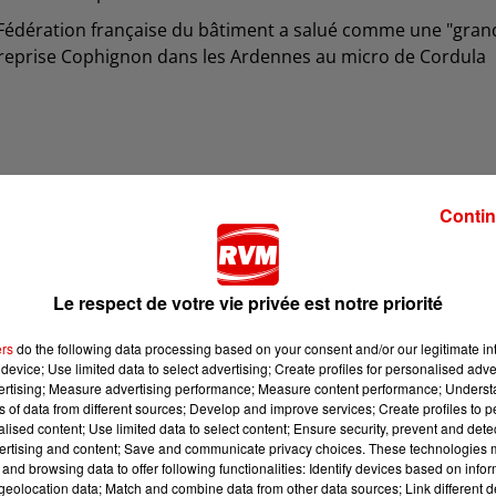
 Fédération française du bâtiment a salué comme une "gran
treprise Cophignon dans les Ardennes au micro de Cordula
Contin
Le respect de votre vie privée est notre priorité
tuellement la rénovation constitue l’essentiel des travaux 
ers
do the following data processing based on your consent and/or our legitimate int
device; Use limited data to select advertising; Create profiles for personalised adver
que celui de la Marne.
vertising; Measure advertising performance; Measure content performance; Unders
ns of data from different sources; Develop and improve services; Create profiles to 
ouvernement avait argumenté qu'il s'agissait de stopper les
alised content; Use limited data to select content; Ensure security, prevent and detect
faut les stopper, mais pas seulement
ertising and content; Save and communicate privacy choices. These technologies
and browsing data to offer following functionalities: Identify devices based on infor
eolocation data; Match and combine data from other data sources; Link different de