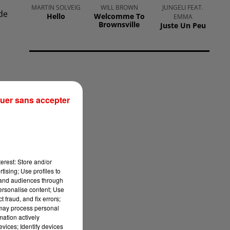
MARTIN SOLVEIG
WILL BROWN
JUNGELI FEAT.
de
Hello
Welcomme To
EMMA
Brownsville
Juste Un Peu
uer sans accepter
à
erest: Store and/or
tising; Use profiles to
tand audiences through
personalise content; Use
 fraud, and fix errors;
 may process personal
mation actively
vices; Identify devices