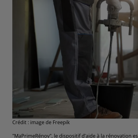
Crédit :
image de Freepik
"MaPrimeRénov", le dispositif d’aide à la rénovation e