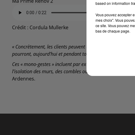
Ma Prime Renov 2
based on information tra
Vous pouvez accepter en 
mes choix". Vous pouvez
ce site. Vous pouvez met
Crédit :
Cordula Mullerke
bas de chaque page.
« Concrètement, les clients peuvent encore déposer pendant
pourront, aujourd’hui et pendant tout l’été, déposer un do
Ces « mono-gestes » incluent par exemple le remplacemen
l’isolation des murs, des combles ou des parois vitrées. »
p
Ardennes.