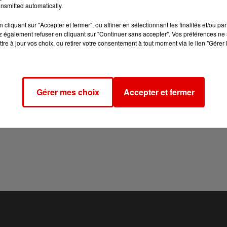
nsmitted automatically.
cliquant sur "Accepter et fermer", ou affiner en sélectionnant les finalités et/ou pa
 également refuser en cliquant sur "Continuer sans accepter". Vos préférences ne 
tre à jour vos choix, ou retirer votre consentement à tout moment via le lien "Gérer 
 quelques jours des dossiers d’aide en rénovation globale et ils
ssier de demande d’aide en « mono-geste ».
Gérer mes choix
Accepter et fermer
t d’une chaudière fioul par une pompe à chaleur performante ou
récise un communiqué de la Fédération du BTP des