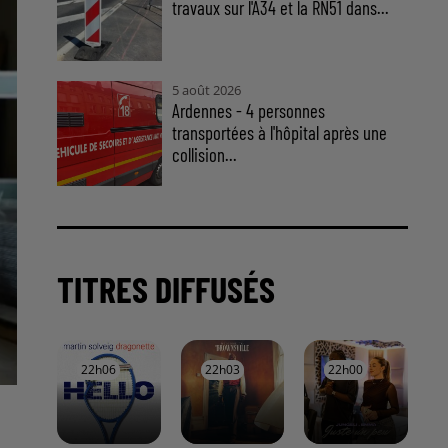
travaux sur l'A34 et la RN51 dans...
5 août 2026
Ardennes - 4 personnes
transportées à l'hôpital après une
collision...
TITRES DIFFUSÉS
22h06
22h06
22h03
22h03
22h00
22h00